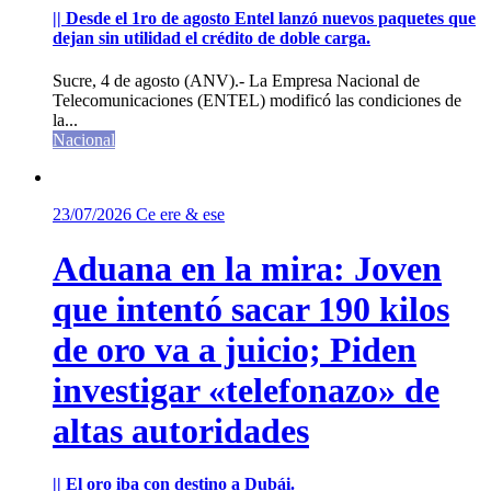
|| Desde el 1ro de agosto Entel lanzó nuevos paquetes que
dejan sin utilidad el crédito de doble carga.
Sucre, 4 de agosto (ANV).- La Empresa Nacional de
Telecomunicaciones (ENTEL) modificó las condiciones de
la...
Nacional
23/07/2026
Ce ere & ese
Aduana en la mira: Joven
que intentó sacar 190 kilos
de oro va a juicio; Piden
investigar «telefonazo» de
altas autoridades
|| El oro iba con destino a Dubái.