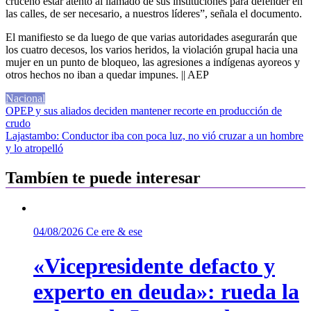
cruceño estar atento al llamado de sus instituciones para defender en
las calles, de ser necesario, a nuestros líderes”, señala el documento.
El manifiesto se da luego de que varias autoridades asegurarán que
los cuatro decesos, los varios heridos, la violación grupal hacia una
mujer en un punto de bloqueo, las agresiones a indígenas ayoreos y
otros hechos no iban a quedar impunes. || AEP
Nacional
Navegación
OPEP y sus aliados deciden mantener recorte en producción de
crudo
de
Lajastambo: Conductor iba con poca luz, no vió cruzar a un hombre
entradas
y lo atropelló
Tambíen te puede interesar
04/08/2026
Ce ere & ese
«Vicepresidente defacto y
experto en deuda»: rueda la