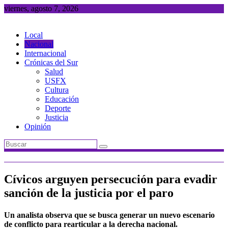
Saltar
viernes, agosto 7, 2026
al
contenido
Local
Nacional
Internacional
Crónicas del Sur
Salud
USFX
Cultura
Educación
Deporte
Justicia
Opinión
Cívicos arguyen persecución para evadir
sanción de la justicia por el paro
Un analista observa que se busca generar un nuevo escenario
de conflicto para rearticular a la derecha nacional.