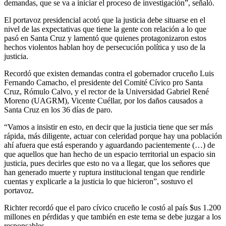
demandas, que se va a iniciar el proceso de investigación”, señaló.
El portavoz presidencial acotó que la justicia debe situarse en el
nivel de las expectativas que tiene la gente con relación a lo que
pasó en Santa Cruz y lamentó que quienes protagonizaron estos
hechos violentos hablan hoy de persecución política y uso de la
justicia.
Recordó que existen demandas contra el gobernador cruceño Luis
Fernando Camacho, el presidente del Comité Cívico pro Santa
Cruz, Rómulo Calvo, y el rector de la Universidad Gabriel René
Moreno (UAGRM), Vicente Cuéllar, por los daños causados a
Santa Cruz en los 36 días de paro.
“Vamos a insistir en esto, en decir que la justicia tiene que ser más
rápida, más diligente, actuar con celeridad porque hay una población
ahí afuera que está esperando y aguardando pacientemente (…) de
que aquellos que han hecho de un espacio territorial un espacio sin
justicia, pues decirles que esto no va a llegar, que los señores que
han generado muerte y ruptura institucional tengan que rendirle
cuentas y explicarle a la justicia lo que hicieron”, sostuvo el
portavoz.
Richter recordó que el paro cívico cruceño le costó al país $us 1.200
millones en pérdidas y que también en este tema se debe juzgar a los
responsables.