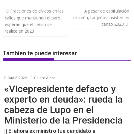
Navegación
Fracciones de cívicos en las
A pesar de capitulación
de
cruceña, tarijeños insisten en
calles que mantienen el paro,
entradas
censo 2023
esperan que el censo se
realice en 2023
Tambíen te puede interesar
04/08/2026
Ce ere & ese
«Vicepresidente defacto y
experto en deuda»: rueda la
cabeza de Lupo en el
Ministerio de la Presidencia
|| El ahora ex ministro fue candidato a