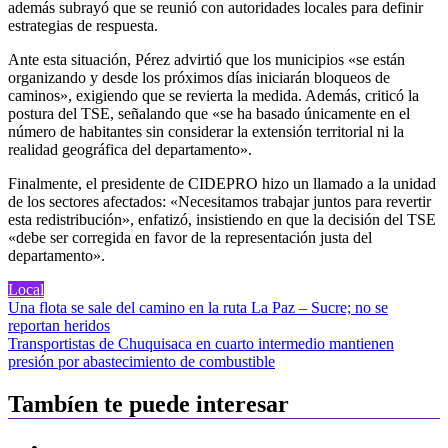
además subrayó que se reunió con autoridades locales para definir
estrategias de respuesta.
Ante esta situación, Pérez advirtió que los municipios «se están
organizando y desde los próximos días iniciarán bloqueos de
caminos», exigiendo que se revierta la medida. Además, criticó la
postura del TSE, señalando que «se ha basado únicamente en el
número de habitantes sin considerar la extensión territorial ni la
realidad geográfica del departamento».
Finalmente, el presidente de CIDEPRO hizo un llamado a la unidad
de los sectores afectados: «Necesitamos trabajar juntos para revertir
esta redistribución», enfatizó, insistiendo en que la decisión del TSE
«debe ser corregida en favor de la representación justa del
departamento».
Local
Navegación
Una flota se sale del camino en la ruta La Paz – Sucre; no se
reportan heridos
de
Transportistas de Chuquisaca en cuarto intermedio mantienen
entradas
presión por abastecimiento de combustible
Tambíen te puede interesar