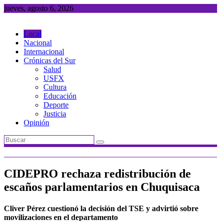
Saltar
jueves, agosto 6, 2026
al
contenido
Local
Nacional
Internacional
Crónicas del Sur
Salud
USFX
Cultura
Educación
Deporte
Justicia
Opinión
CIDEPRO rechaza redistribución de
escaños parlamentarios en Chuquisaca
Cliver Pérez cuestionó la decisión del TSE y advirtió sobre
movilizaciones en el departamento