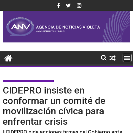
Saltar
al
contenido
CIDEPRO insiste en
conformar un comité de
movilización cívica para
enfrentar crisis
||CIDEPRO pide acciones firmes del Gobierno ante