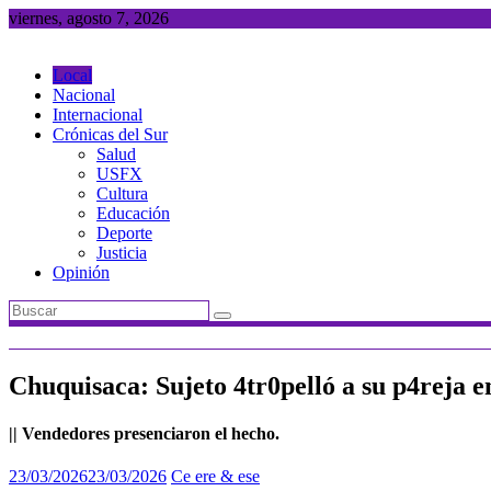
Saltar
viernes, agosto 7, 2026
al
contenido
Local
Nacional
Internacional
Crónicas del Sur
Salud
USFX
Cultura
Educación
Deporte
Justicia
Opinión
Chuquisaca: Sujeto 4tr0pelló a su p4reja e
|| Vendedores presenciaron el hecho.
23/03/2026
23/03/2026
Ce ere & ese