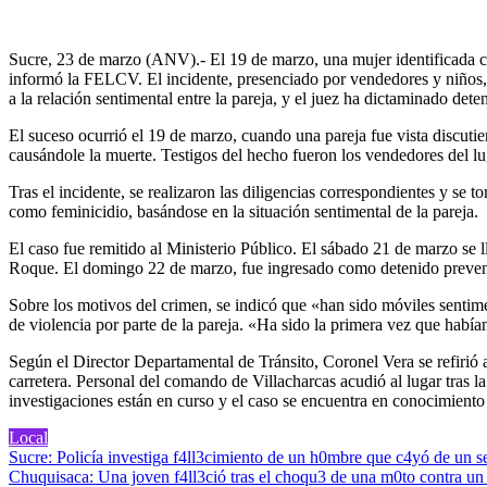
Sucre, 23 de marzo (ANV).- El 19 de marzo, una mujer identificada com
informó la FELCV. El incidente, presenciado por vendedores y niños, c
a la relación sentimental entre la pareja, y el juez ha dictaminado det
El suceso ocurrió el 19 de marzo, cuando una pareja fue vista discutie
causándole la muerte. Testigos del hecho fueron los vendedores del l
Tras el incidente, se realizaron las diligencias correspondientes y se t
como feminicidio, basándose en la situación sentimental de la pareja.
El caso fue remitido al Ministerio Público. El sábado 21 de marzo se 
Roque. El domingo 22 de marzo, fue ingresado como detenido preven
Sobre los motivos del crimen, se indicó que «han sido móviles sentime
de violencia por parte de la pareja. «Ha sido la primera vez que había
Según el Director Departamental de Tránsito, Coronel Vera se refirió 
carretera. Personal del comando de Villacharcas acudió al lugar tras l
investigaciones están en curso y el caso se encuentra en conocimiento 
Local
Navegación
Sucre: Policía investiga f4ll3cimiento de un h0mbre que c4yó de un 
Chuquisaca: Una joven f4ll3ció tras el choqu3 de una m0to contra u