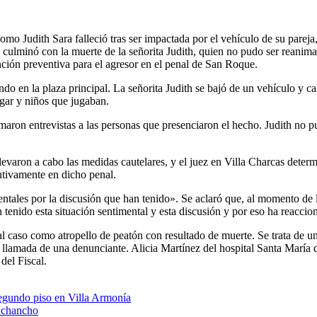
o Judith Sara falleció tras ser impactada por el vehículo de su pareja,
ulminó con la muerte de la señorita Judith, quien no pudo ser reanimad
ención preventiva para el agresor en el penal de San Roque.
ndo en la plaza principal. La señorita Judith se bajó de un vehículo y 
ugar y niños que jugaban.
omaron entrevistas a las personas que presenciaron el hecho. Judith no pu
llevaron a cabo las medidas cautelares, y el juez en Villa Charcas dete
tivamente en dicho penal.
ntales por la discusión que han tenido». Se aclaró que, al momento de 
n tenido esta situación sentimental y esta discusión y por eso ha reacc
al caso como atropello de peatón con resultado de muerte. Se trata de 
a llamada de una denunciante. Alicia Martínez del hospital Santa María 
del Fiscal.
segundo piso en Villa Armonía
n chancho