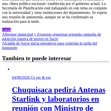
una «línea política nacional» establecida por el gobierno actual. La
Secretaría de Planificación está trabajando en este tema en conjunto
con la universidad y otras instituciones del departamento. Se espera
una reunión de autonomía, aunque no se ha confirmado su
realización para la tarde.
Local
Navegación
Albergue municipal y Zoonosis organizan segunda campaña de
adopción masiva de perros en Sucre
de
Alcaldía de Sucre inicia operativos para controlar la tarifa del
entradas
transporte
Tambíen te puede interesar
04/08/2026
Ce ere & ese
Chuquisaca pedirá Antenas
Starlink y laboratorios en
reunión con Ministro de