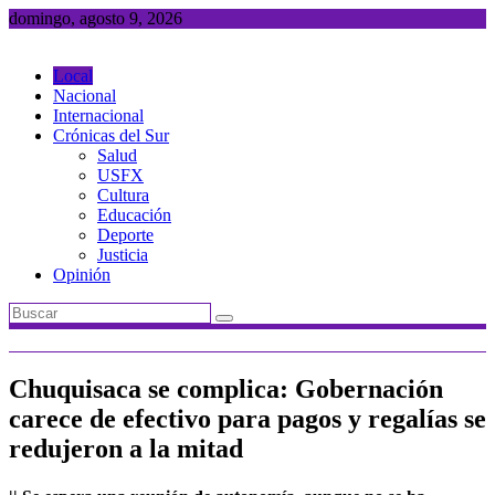
Saltar
domingo, agosto 9, 2026
al
contenido
Local
Nacional
Internacional
Crónicas del Sur
Salud
USFX
Cultura
Educación
Deporte
Justicia
Opinión
Chuquisaca se complica: Gobernación
carece de efectivo para pagos y regalías se
redujeron a la mitad