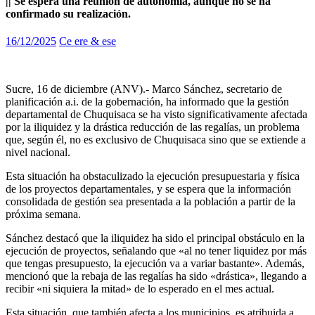
|| Se espera una reunión de autonomía, aunque no se ha
confirmado su realización.
16/12/2025
Ce ere & ese
Sucre, 16 de diciembre (ANV).- Marco Sánchez, secretario de
planificación a.i. de la gobernación, ha informado que la gestión
departamental de Chuquisaca se ha visto significativamente afectada
por la iliquidez y la drástica reducción de las regalías, un problema
que, según él, no es exclusivo de Chuquisaca sino que se extiende a
nivel nacional.
Esta situación ha obstaculizado la ejecución presupuestaria y física
de los proyectos departamentales, y se espera que la información
consolidada de gestión sea presentada a la población a partir de la
próxima semana.
Sánchez destacó que la iliquidez ha sido el principal obstáculo en la
ejecución de proyectos, señalando que «al no tener liquidez por más
que tengas presupuesto, la ejecución va a variar bastante». Además,
mencionó que la rebaja de las regalías ha sido «drástica», llegando a
recibir «ni siquiera la mitad» de lo esperado en el mes actual.
Esta situación, que también afecta a los municipios, es atribuida a