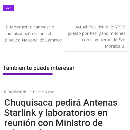
Local
Navegación
Movimiento campesino
Actual Presidente de YPFB
de
puesto por Paz, ganó millones
chuquisaqueño se une al
entradas
con el gobierno de Evo
Bloqueo Nacional de Caminos
Morales
Tambíen te puede interesar
04/08/2026
Ce ere & ese
Chuquisaca pedirá Antenas
Starlink y laboratorios en
reunión con Ministro de