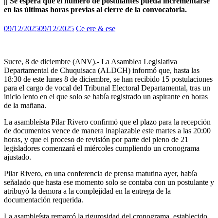
|| Se espera que el número de postulantes pueda incrementarse
en las últimas horas previas al cierre de la convocatoria.
09/12/2025
09/12/2025
Ce ere & ese
Sucre, 8 de diciembre (ANV).- La Asamblea Legislativa
Departamental de Chuquisaca (ALDCH) informó que, hasta las
18:30 de este lunes 8 de diciembre, se han recibido 15 postulaciones
para el cargo de vocal del Tribunal Electoral Departamental, tras un
inicio lento en el que solo se había registrado un aspirante en horas
de la mañana.
La asambleísta Pilar Rivero confirmó que el plazo para la recepción
de documentos vence de manera inaplazable este martes a las 20:00
horas, y que el proceso de revisión por parte del pleno de 21
legisladores comenzará el miércoles cumpliendo un cronograma
ajustado.
Pilar Rivero, en una conferencia de prensa matutina ayer, había
señalado que hasta ese momento solo se contaba con un postulante y
atribuyó la demora a la complejidad en la entrega de la
documentación requerida.
La asambleísta remarcó la rigurosidad del cronograma, establecido