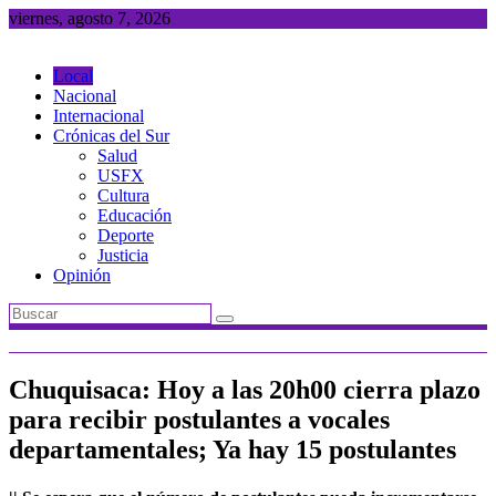
Saltar
viernes, agosto 7, 2026
al
contenido
Local
Nacional
Internacional
Crónicas del Sur
Salud
USFX
Cultura
Educación
Deporte
Justicia
Opinión
Chuquisaca: Hoy a las 20h00 cierra plazo
para recibir postulantes a vocales
departamentales; Ya hay 15 postulantes