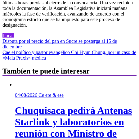
últimas horas previas al cierre de la convocatoria. Una vez recibida
toda la documentación, la Asamblea Legislativa iniciará mañana
miércoles la fase de verificación, avanzando de acuerdo con el
cronograma estricto que se ha impuesto para este proceso de
designación.
Local
Navegación
Disputa por el precio del pan en Sucre se posterga al 15 de
diciembre
de
Cae el político y pastor evangélico Chi Hyun Chung, por un caso de
entradas
«Mala Praxis» médica
Tambíen te puede interesar
04/08/2026
Ce ere & ese
Chuquisaca pedirá Antenas
Starlink y laboratorios en
reunión con Ministro de