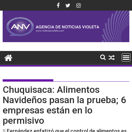
Saltar
al
contenido
Chuquisaca: Alimentos
Navideños pasan la prueba; 6
empresas están en lo
permisivo
|| Fernández enfatizó que el control de alimentos es