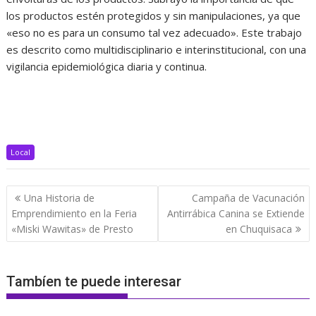
los productos estén protegidos y sin manipulaciones, ya que
«eso no es para un consumo tal vez adecuado». Este trabajo
es descrito como multidisciplinario e interinstitucional, con una
vigilancia epidemiológica diaria y continua.
Local
Navegación
Una Historia de
Campaña de Vacunación
de
Emprendimiento en la Feria
Antirrábica Canina se Extiende
entradas
«Miski Wawitas» de Presto
en Chuquisaca
Tambíen te puede interesar