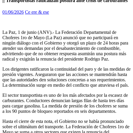
|| Transportistas radicalizan postura ante crisis de carburantes
01/06/2026
Ce ere & ese
La Paz, 1 de junio (ANV).- La Federación Departamental de
Choferes 1ro de Mayo (La Paz) anunció que no participará en
ningún diálogo con el Gobierno y otorgó un plazo de 24 horas para
atender sus demandas por el desabastecimiento de combustible,
advirtiendo que de no obtener respuesta asumirán una postura más
radical y exigirán la renuncia del presidente Rodrigo Paz.
Los dirigentes ratificaron la continuidad del paro y de las medidas de
presión vigentes. Aseguraron que las acciones se mantendrán hasta
que las autoridades den soluciones concretas a sus requerimientos.
La determinación surge en medio del conflicto que atraviesa el país.
El sector transportista es uno de los más afectados por la escasez de
carburantes. Conductores denuncian largas filas de hasta tres días
para cargar gasolina. La medida de presión de los choferes se suma
a los 90 puntos de bloqueo reportados en seis departamentos.
Hasta el cierre de esta nota, el Gobierno no se había pronunciado
sobre el ultimátum del transporte. La Federación de Choferes 1ro de
Mayo se suma a otros sectores que exigen la renuncia del