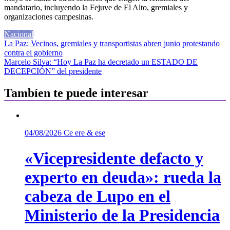
mandatario, incluyendo la Fejuve de El Alto, gremiales y
organizaciones campesinas.
Nacional
Navegación
La Paz: Vecinos, gremiales y transportistas abren junio protestando
contra el gobierno
de
Marcelo Silva: “Hoy La Paz ha decretado un ESTADO DE
entradas
DECEPCIÓN” del presidente
Tambíen te puede interesar
04/08/2026
Ce ere & ese
«Vicepresidente defacto y
experto en deuda»: rueda la
cabeza de Lupo en el
Ministerio de la Presidencia