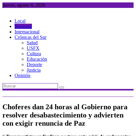
Saltar
jueves, agosto 6, 2026
al
contenido
Local
Nacional
Internacional
Crónicas del Sur
Salud
USFX
Cultura
Educación
Deporte
Justicia
Opinión
Choferes dan 24 horas al Gobierno para
resolver desabastecimiento y advierten
con exigir renuncia de Paz