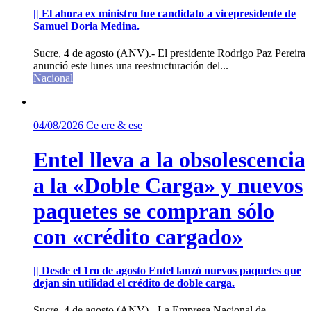
|| El ahora ex ministro fue candidato a vicepresidente de
Samuel Doria Medina.
Sucre, 4 de agosto (ANV).- El presidente Rodrigo Paz Pereira
anunció este lunes una reestructuración del...
Nacional
04/08/2026
Ce ere & ese
Entel lleva a la obsolescencia
a la «Doble Carga» y nuevos
paquetes se compran sólo
con «crédito cargado»
|| Desde el 1ro de agosto Entel lanzó nuevos paquetes que
dejan sin utilidad el crédito de doble carga.
Sucre, 4 de agosto (ANV).- La Empresa Nacional de