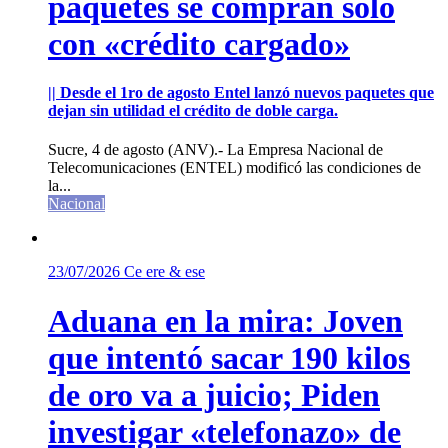
paquetes se compran sólo
con «crédito cargado»
|| Desde el 1ro de agosto Entel lanzó nuevos paquetes que
dejan sin utilidad el crédito de doble carga.
Sucre, 4 de agosto (ANV).- La Empresa Nacional de
Telecomunicaciones (ENTEL) modificó las condiciones de
la...
Nacional
23/07/2026
Ce ere & ese
Aduana en la mira: Joven
que intentó sacar 190 kilos
de oro va a juicio; Piden
investigar «telefonazo» de