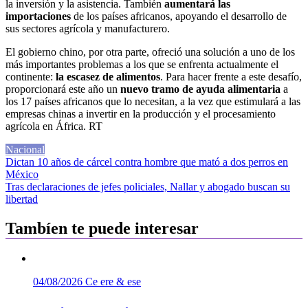
la inversión y la asistencia. También
aumentará las
importaciones
de los países africanos, apoyando el desarrollo de
sus sectores agrícola y manufacturero.
El gobierno chino, por otra parte, ofreció una solución a uno de los
más importantes problemas a los que se enfrenta actualmente el
continente:
la escasez de alimentos
. Para hacer frente a este desafío,
proporcionará este año un
nuevo tramo de ayuda alimentaria
a
los 17 países africanos que lo necesitan, a la vez que estimulará a las
empresas chinas a invertir en la producción y el procesamiento
agrícola en África. RT
Nacional
Navegación
Dictan 10 años de cárcel contra hombre que mató a dos perros en
México
de
Tras declaraciones de jefes policiales, Nallar y abogado buscan su
entradas
libertad
Tambíen te puede interesar
04/08/2026
Ce ere & ese