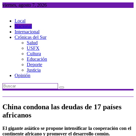
Saltar
viernes, agosto 7, 2026
al
contenido
Local
Nacional
Internacional
Crónicas del Sur
Salud
USFX
Cultura
Educación
Deporte
Justicia
Opinión
China condona las deudas de 17 países
africanos
El gigante asiático se propone intensificar la cooperación con el
continente africano y promover el desarrollo común.