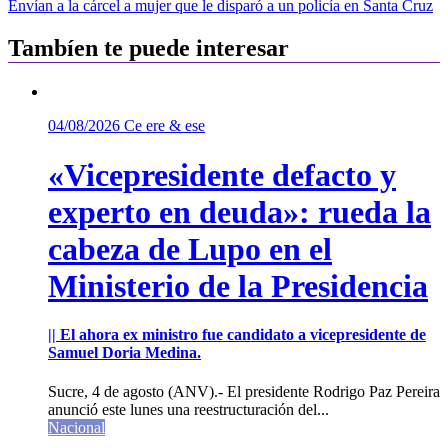
de
Envían a la cárcel a mujer que le disparó a un policía en Santa Cruz
entradas
Tambíen te puede interesar
04/08/2026
Ce ere & ese
«Vicepresidente defacto y
experto en deuda»: rueda la
cabeza de Lupo en el
Ministerio de la Presidencia
|| El ahora ex ministro fue candidato a vicepresidente de
Samuel Doria Medina.
Sucre, 4 de agosto (ANV).- El presidente Rodrigo Paz Pereira
anunció este lunes una reestructuración del...
Nacional