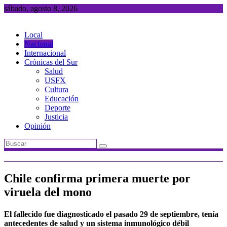
Saltar
sábado, agosto 8, 2026
al
contenido
Local
Nacional
Internacional
Crónicas del Sur
Salud
USFX
Cultura
Educación
Deporte
Justicia
Opinión
Chile confirma primera muerte por
viruela del mono
El fallecido fue diagnosticado el pasado 29 de septiembre, tenía
antecedentes de salud y un sistema inmunológico débil