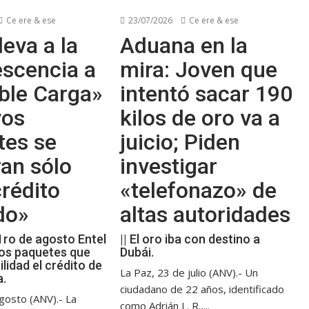
Ce ere & ese
23/07/2026
Ce ere & ese
leva a la
Aduana en la
escencia a
mira: Joven que
ble Carga»
intentó sacar 190
vos
kilos de oro va a
tes se
juicio; Piden
an sólo
investigar
rédito
«telefonazo» de
do»
altas autoridades
 1ro de agosto Entel
|| El oro iba con destino a
os paquetes que
Dubái.
ilidad el crédito de
La Paz, 23 de julio (ANV).- Un
a.
ciudadano de 22 años, identificado
gosto (ANV).- La
como Adrián L. R.,...