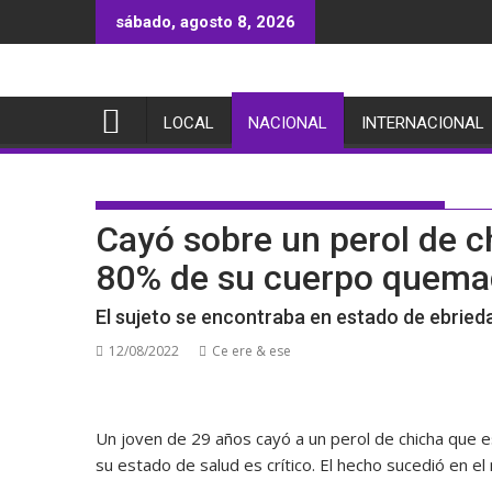
Saltar
sábado, agosto 8, 2026
al
contenido
LOCAL
NACIONAL
INTERNACIONAL
Cayó sobre un perol de c
80% de su cuerpo quem
El sujeto se encontraba en estado de ebrieda
12/08/2022
Ce ere & ese
Un joven de 29 años cayó a un perol de chicha que 
su estado de salud es crítico. El hecho sucedió en el 