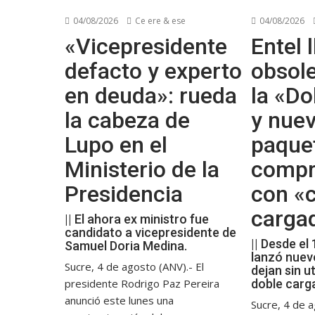
04/08/2026
Ce ere & ese
04/08/2026
«Vicepresidente
Entel l
defacto y experto
obsol
en deuda»: rueda
la «Do
la cabeza de
y nue
Lupo en el
paque
Ministerio de la
compr
Presidencia
con «c
carga
|| El ahora ex ministro fue
candidato a vicepresidente de
|| Desde el
Samuel Doria Medina.
lanzó nuev
Sucre, 4 de agosto (ANV).- El
dejan sin ut
presidente Rodrigo Paz Pereira
doble carg
anunció este lunes una
Sucre, 4 de a