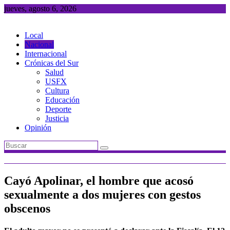
Saltar
jueves, agosto 6, 2026
al
contenido
Local
Nacional
Internacional
Crónicas del Sur
Salud
USFX
Cultura
Educación
Deporte
Justicia
Opinión
Cayó Apolinar, el hombre que acosó
sexualmente a dos mujeres con gestos
obscenos