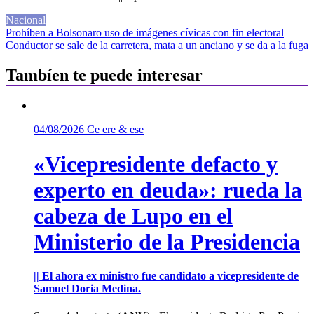
Nacional
Navegación
Prohíben a Bolsonaro uso de imágenes cívicas con fin electoral
Conductor se sale de la carretera, mata a un anciano y se da a la fuga
de
entradas
Tambíen te puede interesar
04/08/2026
Ce ere & ese
«Vicepresidente defacto y
experto en deuda»: rueda la
cabeza de Lupo en el
Ministerio de la Presidencia
|| El ahora ex ministro fue candidato a vicepresidente de
Samuel Doria Medina.