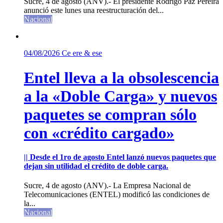
Sucre, 4 de agosto (ANV).- El presidente Rodrigo Paz Pereira
anunció este lunes una reestructuración del...
Nacional
04/08/2026
Ce ere & ese
Entel lleva a la obsolescencia
a la «Doble Carga» y nuevos
paquetes se compran sólo
con «crédito cargado»
|| Desde el 1ro de agosto Entel lanzó nuevos paquetes que
dejan sin utilidad el crédito de doble carga.
Sucre, 4 de agosto (ANV).- La Empresa Nacional de
Telecomunicaciones (ENTEL) modificó las condiciones de
la...
Nacional