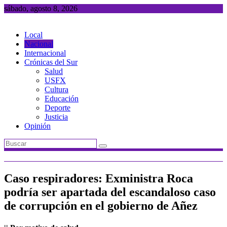
Saltar
sábado, agosto 8, 2026
al
contenido
Local
Nacional
Internacional
Crónicas del Sur
Salud
USFX
Cultura
Educación
Deporte
Justicia
Opinión
Caso respiradores: Exministra Roca
podría ser apartada del escandaloso caso
de corrupción en el gobierno de Añez