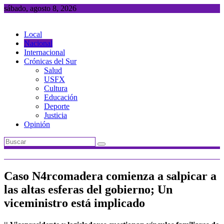
Saltar
sábado, agosto 8, 2026
al
contenido
Local
Nacional
Internacional
Crónicas del Sur
Salud
USFX
Cultura
Educación
Deporte
Justicia
Opinión
Caso N4rcomadera comienza a salpicar a
las altas esferas del gobierno; Un
viceministro está implicado