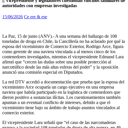
|| Vicepresidente y legisladores cuestionan vínculos familiares de
autoridades con empresas investigadas
15/06/2026
Ce ere & ese
La Paz, 15 de junio (ANV).- A una semana del hallazgo de 108
toneladas de droga en Chile, la Cancillería no ha aclarado por qué la
esposa del viceministro de Comercio Exterior, Rodrigo Arce, figura
como gerente de una naviera vinculada a al menos cinco de los
contenedores investigados, mientras el vicepresidente Edmand Lara
afirmó que “crecen las dudas sobre una posible protección al
narcotráfico desde las más altas esferas del poder” y la oposición
anunció una comisión especial en Diputados.
La red DTV accedió a documentación que prueba que la esposa del
viceministro Arce ocuparía un cargo ejecutivo en una empresa
naviera que habría participado en la logística de contenedores que
dieron positivo a sustancias ilícitas. Los cuestionamientos también
apuntan a un eventual conflicto de intereses, debido a que el
viceministro tiene bajo su ámbito de trabajo asuntos vinculados al
comercio exterior.
El vicepresidente Lara señaló que “el caso de las narcomaderas
expuso a la sociedad 108 toneladas de droga de alta pureza, en 49