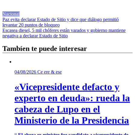
Nacional
Navegación
Paz evita declarar Estado de Sitio y dice que diálogo permitió
levantar 20 puntos de bloqueo
de
Escasea diesel, 5 mil chóferes están varados y gobierno mantiene
entradas
negativa a declarar Estado de Sitio
Tambíen te puede interesar
04/08/2026
Ce ere & ese
«Vicepresidente defacto y
experto en deuda»: rueda la
cabeza de Lupo en el
Ministerio de la Presidencia
|| El ahora ex ministro fue candidato a vicepresidente de