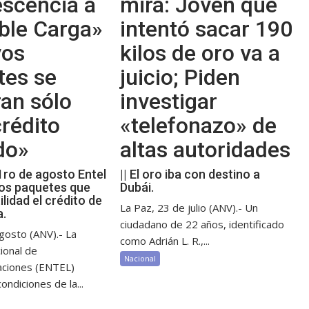
escencia a
mira: Joven que
ble Carga»
intentó sacar 190
vos
kilos de oro va a
tes se
juicio; Piden
an sólo
investigar
rédito
«telefonazo» de
do»
altas autoridades
 1ro de agosto Entel
|| El oro iba con destino a
os paquetes que
Dubái.
ilidad el crédito de
La Paz, 23 de julio (ANV).- Un
a.
ciudadano de 22 años, identificado
gosto (ANV).- La
como Adrián L. R.,...
ional de
Nacional
aciones (ENTEL)
ondiciones de la...