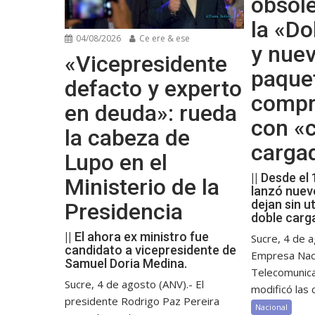
obsol
la «Do
04/08/2026
Ce ere & ese
y nue
«Vicepresidente
paque
defacto y experto
compr
en deuda»: rueda
con «c
la cabeza de
carga
Lupo en el
|| Desde el
Ministerio de la
lanzó nuev
dejan sin ut
Presidencia
doble carg
|| El ahora ex ministro fue
Sucre, 4 de a
candidato a vicepresidente de
Empresa Nac
Samuel Doria Medina.
Telecomunic
Sucre, 4 de agosto (ANV).- El
modificó las c
presidente Rodrigo Paz Pereira
Nacional