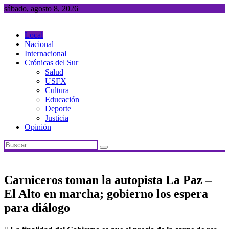
Saltar
sábado, agosto 8, 2026
al
contenido
Local
Nacional
Internacional
Crónicas del Sur
Salud
USFX
Cultura
Educación
Deporte
Justicia
Opinión
Carniceros toman la autopista La Paz –
El Alto en marcha; gobierno los espera
para diálogo