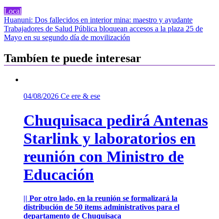
Local
Navegación
Huanuni: Dos fallecidos en interior mina: maestro y ayudante
Trabajadores de Salud Pública bloquean accesos a la plaza 25 de
de
Mayo en su segundo día de movilización
entradas
Tambíen te puede interesar
04/08/2026
Ce ere & ese
Chuquisaca pedirá Antenas
Starlink y laboratorios en
reunión con Ministro de
Educación
|| Por otro lado, en la reunión se formalizará la
distribución de 50 ítems administrativos para el
departamento de Chuquisaca