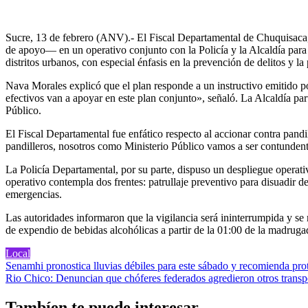
Sucre, 13 de febrero (ANV).- El Fiscal Departamental de Chuquisaca, 
de apoyo— en un operativo conjunto con la Policía y la Alcaldía para 
distritos urbanos, con especial énfasis en la prevención de delitos y la
Nava Morales explicó que el plan responde a un instructivo emitido po
efectivos van a apoyar en este plan conjunto», señaló. La Alcaldía pa
Público.
El Fiscal Departamental fue enfático respecto al accionar contra pandil
pandilleros, nosotros como Ministerio Público vamos a ser contundente
La Policía Departamental, por su parte, dispuso un despliegue operativo
operativo contempla dos frentes: patrullaje preventivo para disuadir d
emergencias.
Las autoridades informaron que la vigilancia será ininterrumpida y se 
de expendio de bebidas alcohólicas a partir de la 01:00 de la madrugad
Local
Navegación
Senamhi pronostica lluvias débiles para este sábado y recomienda pro
Rio Chico: Denuncian que chóferes federados agredieron otros transp
de
entradas
Tambíen te puede interesar