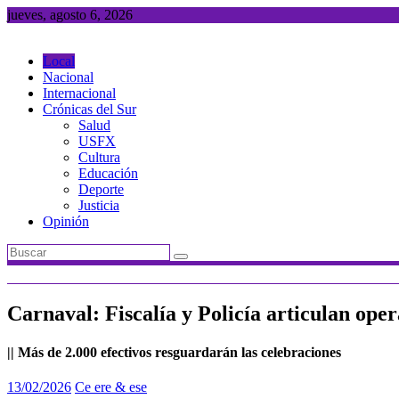
Saltar
jueves, agosto 6, 2026
al
contenido
Local
Nacional
Internacional
Crónicas del Sur
Salud
USFX
Cultura
Educación
Deporte
Justicia
Opinión
Carnaval: Fiscalía y Policía articulan ope
|| Más de 2.000 efectivos resguardarán las celebraciones
13/02/2026
Ce ere & ese