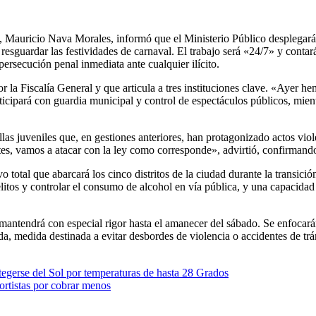
Mauricio Nava Morales, informó que el Ministerio Público desplegará la
resguardar las festividades de carnaval. El trabajo será «24/7» y contar
 persecución penal inmediata ante cualquier ilícito.
r la Fiscalía General y que articula a tres instituciones clave. «Ayer h
rticipará con guardia municipal y control de espectáculos públicos, mien
las juveniles que, en gestiones anteriores, han protagonizado actos viol
s, vamos a atacar con la ley como corresponde», advirtió, confirmando q
 total que abarcará los cinco distritos de la ciudad durante la transici
elitos y controlar el consumo de alcohol en vía pública, y una capacidad
mantendrá con especial rigor hasta el amanecer del sábado. Se enfocarán 
a, medida destinada a evitar desbordes de violencia o accidentes de trá
tegerse del Sol por temperaturas de hasta 28 Grados
ortistas por cobrar menos