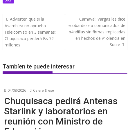
Local
Navegación
Advierten que si la
Carnaval: Vargas les dice
de
«cobardes» a comunicados de
Asamblea no aprueba
entradas
p4ndillas sin firmas implicadas
Fideicomiso en 3 semanas;
en hechos de v1olencia en
Chuquisaca perderá Bs 72
Sucre
millones
Tambíen te puede interesar
04/08/2026
Ce ere & ese
Chuquisaca pedirá Antenas
Starlink y laboratorios en
reunión con Ministro de