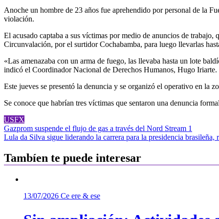
Anoche un hombre de 23 años fue aprehendido por personal de la Fuer
violación.
El acusado captaba a sus víctimas por medio de anuncios de trabajo, q
Circunvalación, por el surtidor Cochabamba, para luego llevarlas has
«Las amenazaba con un arma de fuego, las llevaba hasta un lote baldío
indicó el Coordinador Nacional de Derechos Humanos, Hugo Iriarte.
Este jueves se presentó la denuncia y se organizó el operativo en la 
Se conoce que habrían tres víctimas que sentaron una denuncia formal
USFX
Navegación
Gazprom suspende el flujo de gas a través del Nord Stream 1
Lula da Silva sigue liderando la carrera para la presidencia brasileña,
de
entradas
Tambíen te puede interesar
13/07/2026
Ce ere & ese