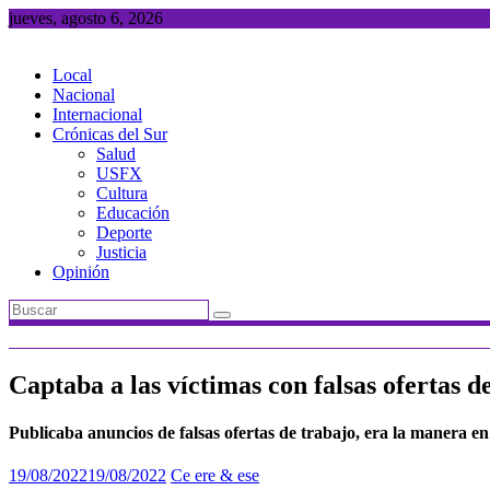
Saltar
jueves, agosto 6, 2026
al
contenido
Local
Nacional
Internacional
Crónicas del Sur
Salud
USFX
Cultura
Educación
Deporte
Justicia
Opinión
Captaba a las víctimas con falsas ofertas 
Publicaba anuncios de falsas ofertas de trabajo, era la manera en
19/08/2022
19/08/2022
Ce ere & ese