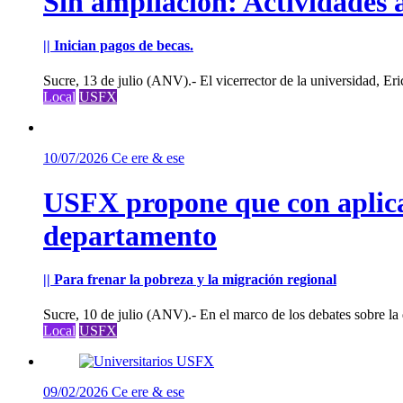
Sin ampliación: Actividades 
|| Inician pagos de becas.
Sucre, 13 de julio (ANV).- El vicerrector de la universidad, Eric
Local
USFX
10/07/2026
Ce ere & ese
USFX propone que con aplica
departamento
|| Para frenar la pobreza y la migración regional
Sucre, 10 de julio (ANV).- En el marco de los debates sobre la d
Local
USFX
09/02/2026
Ce ere & ese