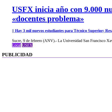
USFX inicia año con 9.000 nue
«docentes problema»
|| Hay 3 mil nuevos estudiantes para Técnico Superior; Resa
Sucre, 9 de febrero (ANV).- La Universidad San Francisco Xav
Local
USFX
PUBLICIDAD