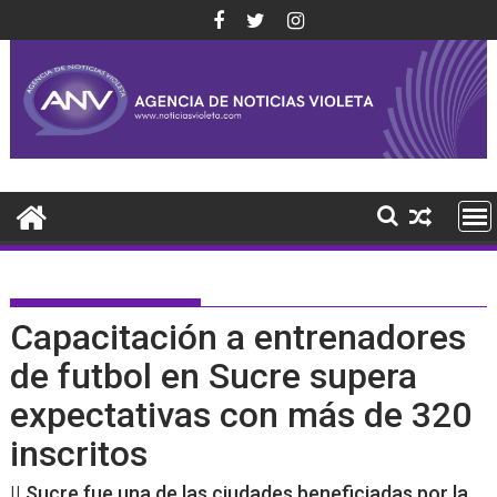
Saltar
al
contenido
Capacitación a entrenadores
de futbol en Sucre supera
expectativas con más de 320
inscritos
|| Sucre fue una de las ciudades beneficiadas por la