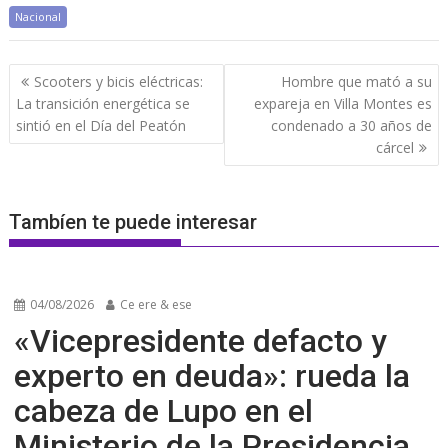
Nacional
Navegación
Scooters y bicis eléctricas:
Hombre que mató a su
de
La transición energética se
expareja en Villa Montes es
entradas
sintió en el Día del Peatón
condenado a 30 años de
cárcel
Tambíen te puede interesar
04/08/2026
Ce ere & ese
«Vicepresidente defacto y
experto en deuda»: rueda la
cabeza de Lupo en el
Ministerio de la Presidencia