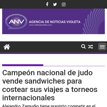
Saltar
al
contenido
Campeón nacional de judo
vende sandwiches para
costear sus viajes a torneos
internacionales
Alejandro Zamudio tiene previsto competir en el