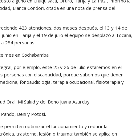
costo alguno en Chuquisaca, Oruro, Tarija y La Paz”, informó la
cidad, Blanca Condori, citada en una nota de prensa del
ofreciendo 423 atenciones; dos meses después, el 13 y 14 de
junio en Tarija y el 19 de julio el equipo se desplazó a Tocaña,
ó a 284 personas.
este mes en Cochabamba.
egral, por ejemplo, este 25 y 26 de julio estaremos en el
as personas con discapacidad, porque sabemos que tienen
medicina, fonoaudiología, terapia ocupacional, fisioterapia y
d Oral, Mi Salud y del Bono Juana Azurduy.
 Pando, Beni y Potosí.
ue permiten optimizar el funcionamiento y reducir la
nica, trastorno, lesión o trauma; también se aplica en