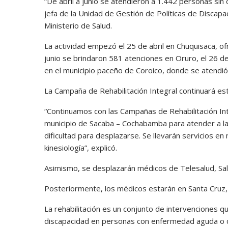
“De abril a junio se atendieron a 1.442 personas sin 
jefa de la Unidad de Gestión de Políticas de Discapa
Ministerio de Salud.
La actividad empezó el 25 de abril en Chuquisaca, 
junio se brindaron 581 atenciones en Oruro, el 26 de 
en el municipio paceño de Coroico, donde se atendi
La Campaña de Rehabilitación Integral continuará 
“Continuamos con las Campañas de Rehabilitación Int
municipio de Sacaba – Cochabamba para atender a l
dificultad para desplazarse. Se llevarán servicios en 
kinesiología”, explicó.
Asimismo, se desplazarán médicos de Telesalud, Salu
Posteriormente, los médicos estarán en Santa Cruz,
La rehabilitación es un conjunto de intervenciones q
discapacidad en personas con enfermedad aguda o cró