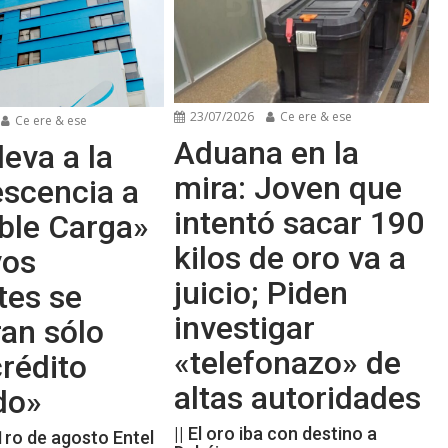
23/07/2026
Ce ere & ese
Ce ere & ese
Aduana en la
leva a la
mira: Joven que
escencia a
intentó sacar 190
ble Carga»
kilos de oro va a
vos
juicio; Piden
tes se
investigar
an sólo
«telefonazo» de
rédito
altas autoridades
do»
|| El oro iba con destino a
 1ro de agosto Entel