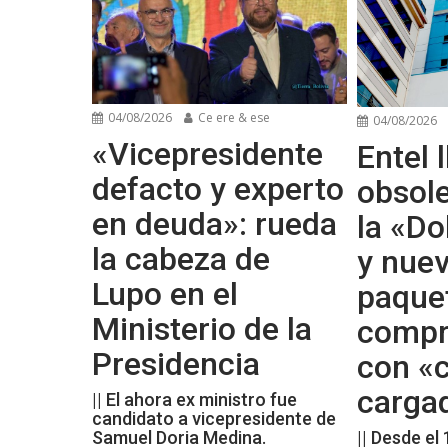
04/08/2026
Ce ere & ese
04/08/2026
«Vicepresidente
Entel l
defacto y experto
obsol
en deuda»: rueda
la «Do
la cabeza de
y nue
Lupo en el
paque
Ministerio de la
compr
Presidencia
con «c
carga
|| El ahora ex ministro fue
candidato a vicepresidente de
Samuel Doria Medina.
|| Desde el