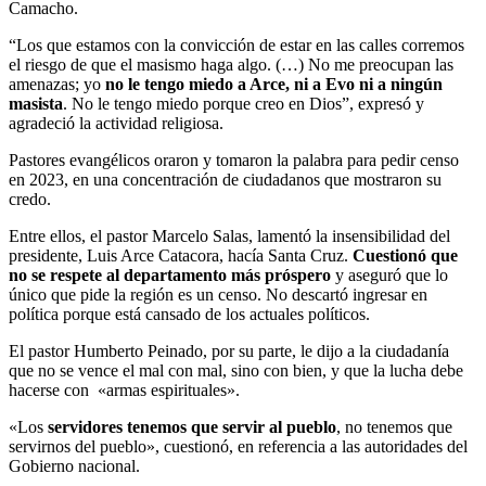
Camacho.
“Los que estamos con la convicción de estar en las calles corremos
el riesgo de que el masismo haga algo. (…) No me preocupan las
amenazas; yo
no le tengo miedo a Arce, ni a Evo ni a ningún
masista
. No le tengo miedo porque creo en Dios”, expresó y
agradeció la actividad religiosa.
Pastores evangélicos oraron y tomaron la palabra para pedir censo
en 2023, en una concentración de ciudadanos que mostraron su
credo.
Entre ellos, el pastor Marcelo Salas, lamentó la insensibilidad del
presidente, Luis Arce Catacora, hacía Santa Cruz.
Cuestionó que
no se respete al departamento más próspero
y aseguró que lo
único que pide la región es un censo. No descartó ingresar en
política porque está cansado de los actuales políticos.
El pastor Humberto Peinado, por su parte, le dijo a la ciudadanía
que no se vence el mal con mal, sino con bien, y que la lucha debe
hacerse con «armas espirituales».
«Los
servidores tenemos que servir al pueblo
, no tenemos que
servirnos del pueblo», cuestionó, en referencia a las autoridades del
Gobierno nacional.