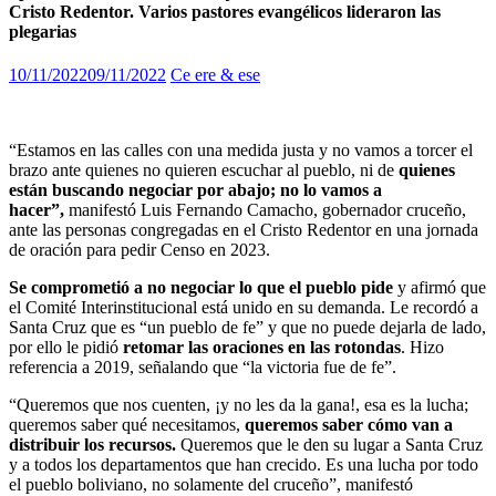
Cristo Redentor. Varios pastores evangélicos lideraron las
plegarias
10/11/2022
09/11/2022
Ce ere & ese
“Estamos en las calles con una medida justa y no vamos a torcer el
brazo ante quienes no quieren escuchar al pueblo, ni de
quienes
están buscando negociar por abajo; no lo vamos a
hacer”,
manifestó Luis Fernando Camacho, gobernador cruceño,
ante las personas congregadas en el Cristo Redentor en una jornada
de oración para pedir Censo en 2023.
Se comprometió a no negociar lo que el pueblo pide
y afirmó que
el Comité Interinstitucional está unido en su demanda. Le recordó a
Santa Cruz que es “un pueblo de fe” y que no puede dejarla de lado,
por ello le pidió
retomar las oraciones en las rotondas
. Hizo
referencia a 2019, señalando que “la victoria fue de fe”.
“Queremos que nos cuenten, ¡y no les da la gana!, esa es la lucha;
queremos saber qué necesitamos,
queremos saber cómo van a
distribuir los recursos.
Queremos que le den su lugar a Santa Cruz
y a todos los departamentos que han crecido. Es una lucha por todo
el pueblo boliviano, no solamente del cruceño”, manifestó