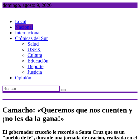
Saltar
domingo, agosto 9, 2026
al
contenido
Local
Nacional
Internacional
Crónicas del Sur
Salud
USFX
Cultura
Educación
Deporte
Justicia
Opinión
Camacho: «Queremos que nos cuenten y
¡no les da la gana!»
El gobernador cruceño le recordó a Santa Cruz que es un
"pueblo de fe", durante una jornada de oración, realizada en el