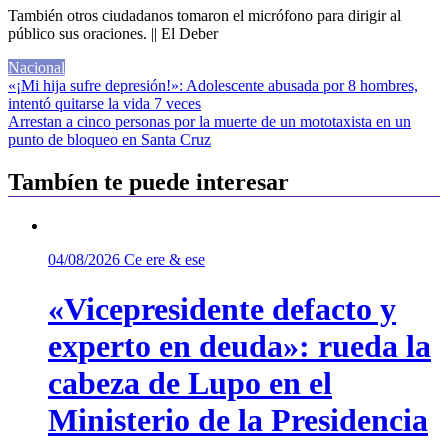
También otros ciudadanos tomaron el micrófono para dirigir al
público sus oraciones. || El Deber
Nacional
Navegación
«¡Mi hija sufre depresión!»: Adolescente abusada por 8 hombres,
intentó quitarse la vida 7 veces
de
Arrestan a cinco personas por la muerte de un mototaxista en un
entradas
punto de bloqueo en Santa Cruz
Tambíen te puede interesar
04/08/2026
Ce ere & ese
«Vicepresidente defacto y
experto en deuda»: rueda la
cabeza de Lupo en el
Ministerio de la Presidencia