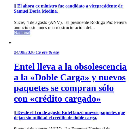
|| El ahora ex ministro fue candidato a vicepresidente de
Samuel Doria Medina.
Sucre, 4 de agosto (ANV).- El presidente Rodrigo Paz Pereira
anunció este lunes una reestructuración del...
Nacional
04/08/2026
Ce ere & ese
Entel lleva a la obsolescencia
a la «Doble Carga» y nuevos
paquetes se compran sólo
con «crédito cargado»
|| Desde el 1ro de agosto Entel lanzó nuevos paquetes que
dejan sin utilidad el crédito de doble carga.
Sucre, 4 de agosto (ANV).- La Empresa Nacional de