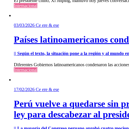
El presidente chino, Xi Jinping, mantuvo hoy jueves conversac
Internacional
03/03/2026
Ce ere & ese
Países latinoamericanos cond
|| Según el texto, la situación pone a la región y al mundo 
Diferentes Gobiernos latinoamericanos condenaron las acciones m
Internacional
17/02/2026
Ce ere & ese
Perú vuelve a quedarse sin p
ley para descabezar al presi
|| La mayoría del Congreso peruano aprobó cuatro mocione