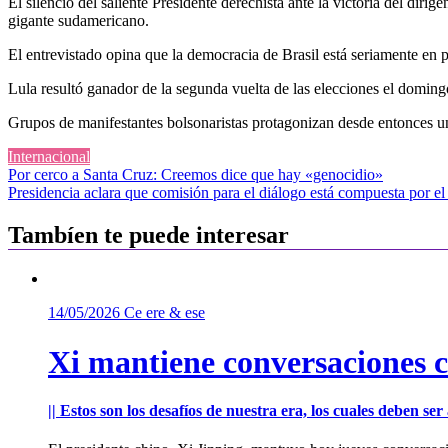
El silencio del saliente Presidente derechista ante la victoria del diri
gigante sudamericano.
El entrevistado opina que la democracia de Brasil está seriamente en
Lula resultó ganador de la segunda vuelta de las elecciones el domi
Grupos de manifestantes bolsonaristas protagonizan desde entonces un
Internacional
Navegación
Por cerco a Santa Cruz: Creemos dice que hay «genocidio»
Presidencia aclara que comisión para el diálogo está compuesta por el
de
entradas
Tambíen te puede interesar
14/05/2026
Ce ere & ese
Xi mantiene conversaciones 
|| Estos son los desafíos de nuestra era, los cuales deben s