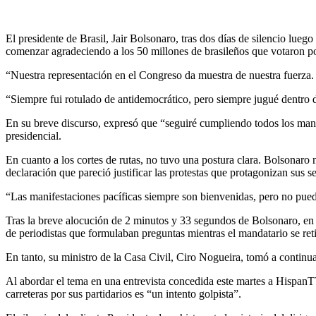
El presidente de Brasil, Jair Bolsonaro, tras dos días de silencio lue
comenzar agradeciendo a los 50 millones de brasileños que votaron por
“Nuestra representación en el Congreso da muestra de nuestra fuerza.
“Siempre fui rotulado de antidemocrático, pero siempre jugué dentro d
En su breve discurso, expresó que “seguiré cumpliendo todos los manda
presidencial.
En cuanto a los cortes de rutas, no tuvo una postura clara. Bolsonaro
declaración que pareció justificar las protestas que protagonizan sus
“Las manifestaciones pacíficas siempre son bienvenidas, pero no pued
Tras la breve alocución de 2 minutos y 33 segundos de Bolsonaro, en l
de periodistas que formulaban preguntas mientras el mandatario se retir
En tanto, su ministro de la Casa Civil, Ciro Nogueira, tomó a continua
Al abordar el tema en una entrevista concedida este martes a HispanTV
carreteras por sus partidarios es “un intento golpista”.