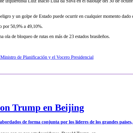
gente izquierdista Luiz Inácio Lula da Silva en el balotaje del 30 de oct
 peligro y un golpe de Estado puede ocurrir en cualquier momento dado 
ngo por 50,9% a 49,10%.
a ola de bloqueo de rutas en más de 23 estados brasileños.
 Ministro de Planificación y el Vocero Presidencial
con Trump en Beijing
er abordados de forma conjunta por los líderes de los grandes países