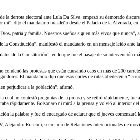
go de la derrota electoral ante Lula Da Silva, empezó su demorado discur
 mí”, dijo el mandatario brasileño desde el Palacio de la Alvorada, en
 Dios, patria y familia. Nuestros sueños siguen más vivos que nunca”, 
e la Constitución”, manifestó el mandatario en un mensaje leído ante la
tos de la Constitución”, en lo que fue el pasaje de su intervención más
 no condenó las protestas que están causando caos en más de 200 carreter
 seguidores. El mandatario dijo que esos cortes de rutas obedecen a “la 
en perjudicar a la población”, afirmó.
a cual no contestó preguntas de la prensa y se retiró rápidamente, fue 
aba rápidamente. Bolsonaro ni miró a la prensa y volvió al interior del 
ción la palabra y fue el encargado de aclarar que el jueves comenzará la
, Alejandro Rusconi, secretario de Relaciones Internacionales de movim