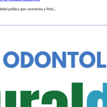
dad política que caracteriza a Perú...