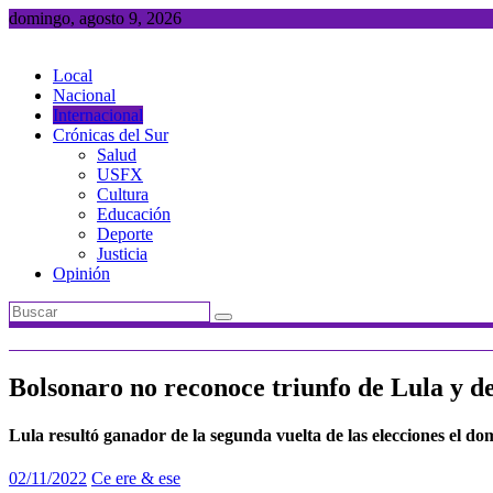
Saltar
domingo, agosto 9, 2026
al
contenido
Local
Nacional
Internacional
Crónicas del Sur
Salud
USFX
Cultura
Educación
Deporte
Justicia
Opinión
Bolsonaro no reconoce triunfo de Lula y de
Lula resultó ganador de la segunda vuelta de las elecciones el 
02/11/2022
Ce ere & ese