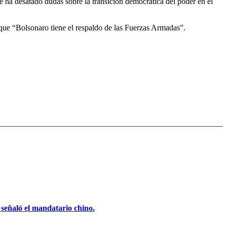
ubre ha desatado dudas sobre la transición democrática del poder en el
que “Bolsonaro tiene el respaldo de las Fuerzas Armadas”.
, señaló el mandatario chino.