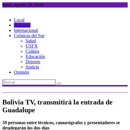
Saltar
lunes, agosto 10, 2026
al
contenido
Local
Nacional
Internacional
Crónicas del Sur
Salud
USFX
Cultura
Educación
Deporte
Justicia
Opinión
Bolivia TV, transmitirá la entrada de
Guadalupe
59 personas entre técnicos, camarógrafos y presentadores se
desplegarán los dos días