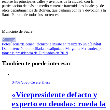
recorre las principales calles y avenidas de la ciudad, con la
participación de más de medio centenar fraternidades locales y de
otros departamentos de Bolivia, que bailarán con fe y devoción a la
Santa Patrona de todos los sucrenses.
Municipio de Sucre.
Nacional
Navegación
Potosí acuerda censo ‘técnico’ e insiste en realizarlo un día hábil
Dan detención domiciliaria a exdiputada Margarita Fernández por
de
tomar la presidencia de Diputados en 2019
entradas
Tambíen te puede interesar
04/08/2026
Ce ere & ese
«Vicepresidente defacto y
experto en deuda»: rueda la