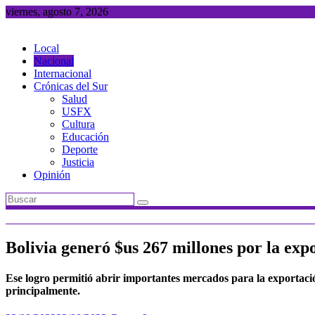
Saltar
viernes, agosto 7, 2026
al
contenido
Local
Nacional
Internacional
Crónicas del Sur
Salud
USFX
Cultura
Educación
Deporte
Justicia
Opinión
Bolivia generó $us 267 millones por la exp
Ese logro permitió abrir importantes mercados para la exportac
principalmente.