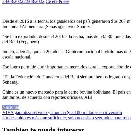
23/08/2022
22/08/2022
Ce ere & ese
Desde el 2016 a la fecha, los ganaderos del país generaron $us 267 mi
Inocuidad Alimentaria (Senasag), Javier Suarez.
“Se han exportado, desde el 2016 a la fecha, más de 53.530 toneladas
del Beni (Fegabeni).
Indicó, además, que en 20 años el Gobierno nacional invirtió más de $
escala nacional.
Ese logro permitió abrir importantes mercados para la exportación d
“En la Federación de Ganaderos del Beni siempre hemos logrado respues
Senasag.
China es un nuevo mercado para la carne bovina boliviana. El país en
sanitarios, de acuerdo con reportes oficiales. ABI.
Nacional
Navegación
VIVA garantiza servicio y anuncia $us 100 millones en inversión
Un descuido es más que suficiente, solo necesitan segundos para roba
de
entradas
Tambíen te puede interesar