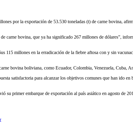
llones por la exportación de 53.530 toneladas (t) de carne bovina, afir
 de carne bovina, que ya ha significado 267 millones de dólares”, info
us 115 millones en la erradicación de la fiebre aftosa con y sin vacuna
e carne bovina boliviana, como Ecuador, Colombia, Venezuela, Cuba, A
ta satisfactoria para alcanzar los objetivos comunes que han ido en ben
vió su primer embarque de exportación al país asiático en agosto de 201
r