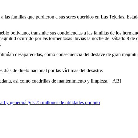
 las familias que perdieron a sus seres queridos en Las Tejerias, Esta
blo boliviano, transmite sus condolencias a las familias de los herman
magnitud ocurrido por las tormentosas lluvias la noche del sábado 8 de
.
tinúan desaparecidas, como consecuencia del deslave de gran magnitud q
 días de duelo nacional por las víctimas del desastre.
dana, así como cuadrillas de mantenimiento y limpieza. || ABI
dad y generará $us 75 millones de utilidades por año