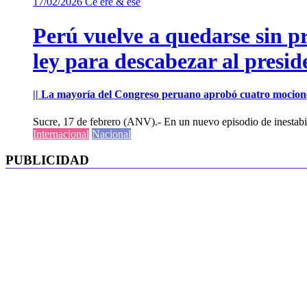
17/02/2026
Ce ere & ese
Perú vuelve a quedarse sin p
ley para descabezar al presi
|| La mayoría del Congreso peruano aprobó cuatro mocione
Sucre, 17 de febrero (ANV).- En un nuevo episodio de inestabili
Internacional
Nacional
PUBLICIDAD