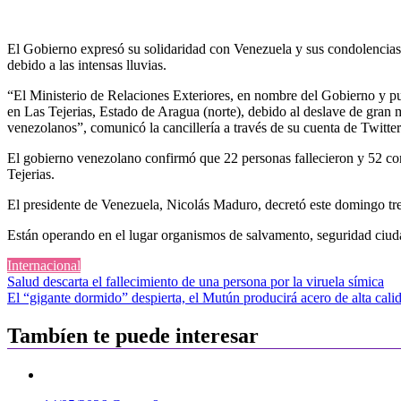
El Gobierno expresó su solidaridad con Venezuela y sus condolencias a
debido a las intensas lluvias.
“El Ministerio de Relaciones Exteriores, en nombre del Gobierno y pue
en Las Tejerias, Estado de Aragua (norte), debido al deslave de gran 
venezolanos”, comunicó la cancillería a través de su cuenta de Twitter
El gobierno venezolano confirmó que 22 personas fallecieron y 52 con
Tejerias.
El presidente de Venezuela, Nicolás Maduro, decretó este domingo tres
Están operando en el lugar organismos de salvamento, seguridad ciuda
Internacional
Navegación
Salud descarta el fallecimiento de una persona por la viruela símica
El “gigante dormido” despierta, el Mutún producirá acero de alta cali
de
entradas
Tambíen te puede interesar