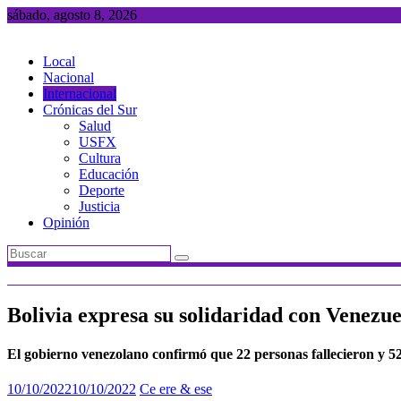
Saltar
sábado, agosto 8, 2026
al
contenido
Local
Nacional
Internacional
Crónicas del Sur
Salud
USFX
Cultura
Educación
Deporte
Justicia
Opinión
Bolivia expresa su solidaridad con Venezue
El gobierno venezolano confirmó que 22 personas fallecieron y 5
10/10/2022
10/10/2022
Ce ere & ese