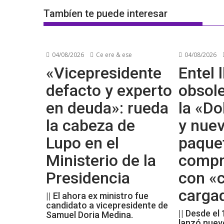
Tambíen te puede interesar
04/08/2026
Ce ere & ese
04/08/2026
«Vicepresidente
Entel l
defacto y experto
obsol
en deuda»: rueda
la «Do
la cabeza de
y nue
Lupo en el
paque
Ministerio de la
compr
Presidencia
con «c
carga
|| El ahora ex ministro fue
candidato a vicepresidente de
|| Desde el
Samuel Doria Medina.
lanzó nuev