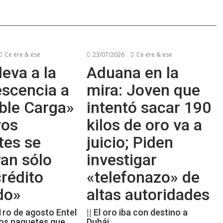
Ce ere & ese
23/07/2026
Ce ere & ese
leva a la
Aduana en la
escencia a
mira: Joven que
ble Carga»
intentó sacar 190
vos
kilos de oro va a
tes se
juicio; Piden
an sólo
investigar
rédito
«telefonazo» de
do»
altas autoridades
 1ro de agosto Entel
|| El oro iba con destino a
os paquetes que
Dubái.