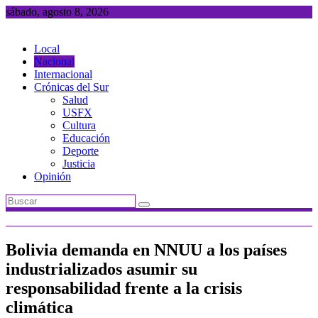
Saltar
sábado, agosto 8, 2026
al
contenido
Local
Nacional
Internacional
Crónicas del Sur
Salud
USFX
Cultura
Educación
Deporte
Justicia
Opinión
Bolivia demanda en NNUU a los países
industrializados asumir su
responsabilidad frente a la crisis
climática