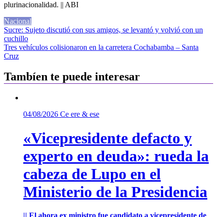
plurinacionalidad. || ABI
Nacional
Navegación
Sucre: Sujeto discutió con sus amigos, se levantó y volvió con un
cuchillo
de
Tres vehículos colisionaron en la carretera Cochabamba – Santa
entradas
Cruz
Tambíen te puede interesar
04/08/2026
Ce ere & ese
«Vicepresidente defacto y
experto en deuda»: rueda la
cabeza de Lupo en el
Ministerio de la Presidencia
|| El ahora ex ministro fue candidato a vicepresidente de