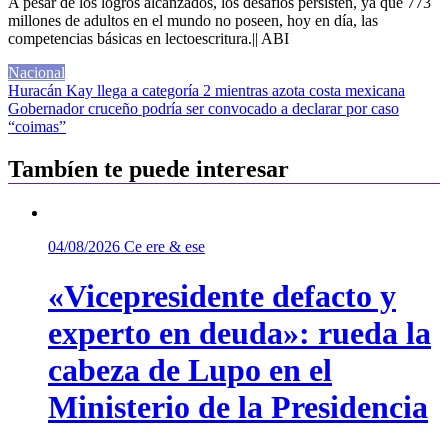
A pesar de los logros alcanzados, los desafíos persisten, ya que 773
millones de adultos en el mundo no poseen, hoy en día, las
competencias básicas en lectoescritura.|| ABI
Nacional
Navegación
Huracán Kay llega a categoría 2 mientras azota costa mexicana
Gobernador cruceño podría ser convocado a declarar por caso
de
“coimas”
entradas
Tambíen te puede interesar
04/08/2026
Ce ere & ese
«Vicepresidente defacto y
experto en deuda»: rueda la
cabeza de Lupo en el
Ministerio de la Presidencia