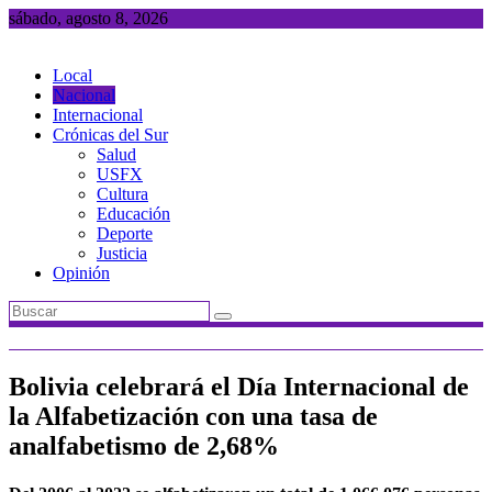
Saltar
sábado, agosto 8, 2026
al
contenido
Local
Nacional
Internacional
Crónicas del Sur
Salud
USFX
Cultura
Educación
Deporte
Justicia
Opinión
Bolivia celebrará el Día Internacional de
la Alfabetización con una tasa de
analfabetismo de 2,68%