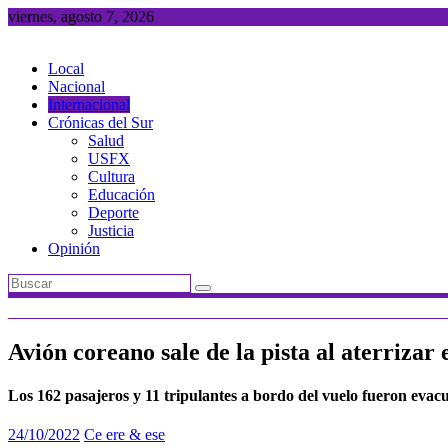
Saltar
viernes, agosto 7, 2026
al
contenido
Local
Nacional
Internacional
Crónicas del Sur
Salud
USFX
Cultura
Educación
Deporte
Justicia
Opinión
Avión coreano sale de la pista al aterrizar 
Los 162 pasajeros y 11 tripulantes a bordo del vuelo fueron eva
24/10/2022
Ce ere & ese