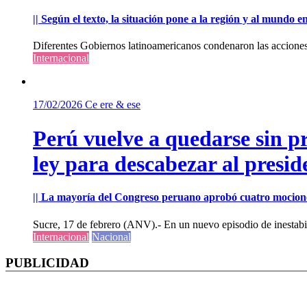
|| Según el texto, la situación pone a la región y al mundo 
Diferentes Gobiernos latinoamericanos condenaron las acciones m
Internacional
17/02/2026
Ce ere & ese
Perú vuelve a quedarse sin p
ley para descabezar al presi
|| La mayoría del Congreso peruano aprobó cuatro mocione
Sucre, 17 de febrero (ANV).- En un nuevo episodio de inestabili
Internacional
Nacional
PUBLICIDAD