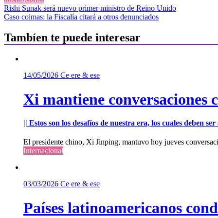
Navegación
Rishi Sunak será nuevo primer ministro de Reino Unido
Caso coimas: la Fiscalía citará a otros denunciados
de
entradas
Tambíen te puede interesar
14/05/2026
Ce ere & ese
Xi mantiene conversaciones 
|| Estos son los desafíos de nuestra era, los cuales deben s
El presidente chino, Xi Jinping, mantuvo hoy jueves conversac
Internacional
03/03/2026
Ce ere & ese
Países latinoamericanos cond