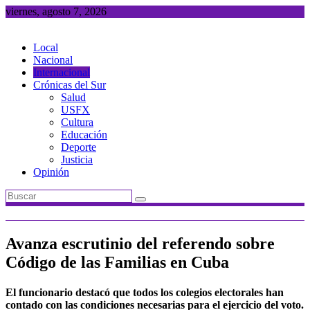
Saltar
viernes, agosto 7, 2026
al
contenido
Local
Nacional
Internacional
Crónicas del Sur
Salud
USFX
Cultura
Educación
Deporte
Justicia
Opinión
Avanza escrutinio del referendo sobre
Código de las Familias en Cuba
El funcionario destacó que todos los colegios electorales han
contado con las condiciones necesarias para el ejercicio del voto.