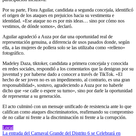
Por su parte, Flora Aguilar, candidata a segunda concejala, identificó
el origen de los ataques en prejuicios hacia su vestimenta e
identidad. «Ese ataque no es por mis ideas… sino por cómo nos
vestimos, de dónde somos», declaró.
Aguilar agradeció a Auza por dar una oportunidad real de
representación genuina, a diferencia de usos pasados donde, según
ella, a las mujeres de pollera solo se las utilizaba como «relleno»
fotográfico.
Madeley Daza, tiktoker, candidata a primera concejala y conocida
en redes sociales, respondió a los comentarios que la denigran por su
juventud y por haberse dado a conocer a través de TikTok. «El
hecho de ser joven no es un impedimento, al contrario, es una gran
responsabilidad», sostuvo, agradeciendo a Auza por no haberle
dicho que «se calle o espere su turno», sino por darle la oportunidad
de representar a su generación.
El acto culminó con un mensaje unificado de resistencia ante lo que
califican como ataques discriminatorios, reafirmando su compromiso
de no callar ni frente a la discriminación ni frente a la corrupción.
Local
Navegación
La entrada del Carnaval Grande del Distrito 6 se Celebrará en