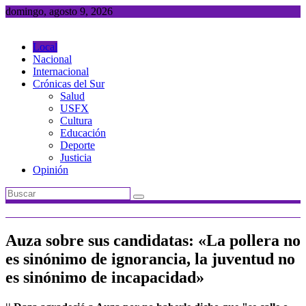
Saltar
domingo, agosto 9, 2026
al
contenido
Local
Nacional
Internacional
Crónicas del Sur
Salud
USFX
Cultura
Educación
Deporte
Justicia
Opinión
Auza sobre sus candidatas: «La pollera no
es sinónimo de ignorancia, la juventud no
es sinónimo de incapacidad»