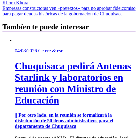
Khora Khora
de
Empresas constructoras ven «pretextos» para no aprobar fideicomiso
entradas
para pagar deudas históricas de la gobernación de Chuquisaca
Tambíen te puede interesar
04/08/2026
Ce ere & ese
Chuquisaca pedirá Antenas
Starlink y laboratorios en
reunión con Ministro de
Educación
|| Por otro lado, en la reunión se formalizará la
distribución de 50 ítems administrativos para el
departamento de Chuquisaca