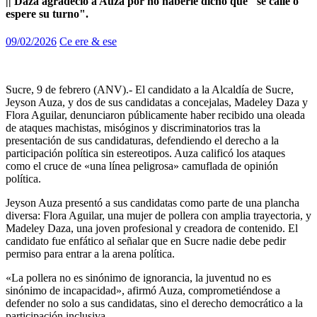
|| Daza agradeció a Auza por no haberle dicho que "se calle o
espere su turno".
09/02/2026
Ce ere & ese
Sucre, 9 de febrero (ANV).- El candidato a la Alcaldía de Sucre,
Jeyson Auza, y dos de sus candidatas a concejalas, Madeley Daza y
Flora Aguilar, denunciaron públicamente haber recibido una oleada
de ataques machistas, misóginos y discriminatorios tras la
presentación de sus candidaturas, defendiendo el derecho a la
participación política sin estereotipos. Auza calificó los ataques
como el cruce de «una línea peligrosa» camuflada de opinión
política.
Jeyson Auza presentó a sus candidatas como parte de una plancha
diversa: Flora Aguilar, una mujer de pollera con amplia trayectoria, y
Madeley Daza, una joven profesional y creadora de contenido. El
candidato fue enfático al señalar que en Sucre nadie debe pedir
permiso para entrar a la arena política.
«La pollera no es sinónimo de ignorancia, la juventud no es
sinónimo de incapacidad», afirmó Auza, comprometiéndose a
defender no solo a sus candidatas, sino el derecho democrático a la
participación inclusiva.