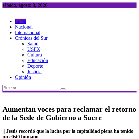
Saltar
sábado, agosto 8, 2026
al
contenido
Local
Nacional
Internacional
Crónicas del Sur
Salud
USFX
Cultura
Educación
Deporte
Justicia
Opinión
Aumentan voces para reclamar el retorno
de la Sede de Gobierno a Sucre
|| Jesús recordó que la lucha por la capitalidad plena ha tenido
un c0st0 humano