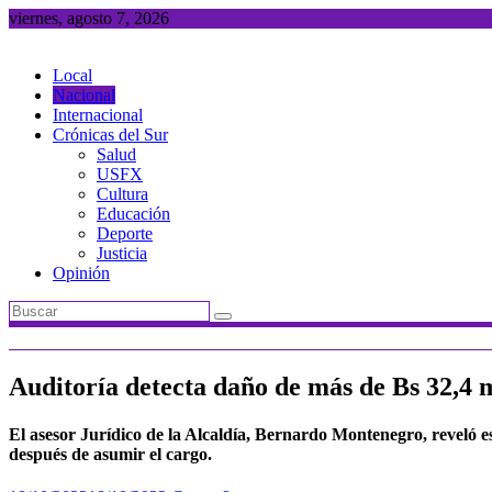
Saltar
viernes, agosto 7, 2026
al
contenido
Local
Nacional
Internacional
Crónicas del Sur
Salud
USFX
Cultura
Educación
Deporte
Justicia
Opinión
Auditoría detecta daño de más de Bs 32,4 m
El asesor Jurídico de la Alcaldía, Bernardo Montenegro, reveló e
después de asumir el cargo.