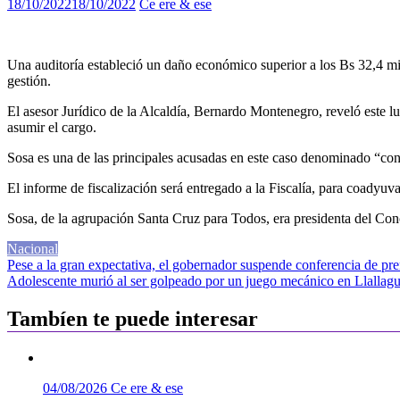
18/10/2022
18/10/2022
Ce ere & ese
Una auditoría estableció un daño económico superior a los Bs 32,4 mill
gestión.
El asesor Jurídico de la Alcaldía, Bernardo Montenegro, reveló este l
asumir el cargo.
Sosa es una de las principales acusadas en este caso denominado “cont
El informe de fiscalización será entregado a la Fiscalía, para coadyuv
Sosa, de la agrupación Santa Cruz para Todos, era presidenta del Conc
Nacional
Navegación
Pese a la gran expectativa, el gobernador suspende conferencia de pre
Adolescente murió al ser golpeado por un juego mecánico en Llallag
de
entradas
Tambíen te puede interesar
04/08/2026
Ce ere & ese