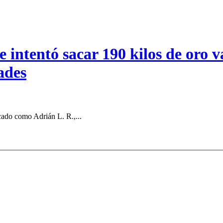
intentó sacar 190 kilos de oro va
ades
cado como Adrián L. R.,...