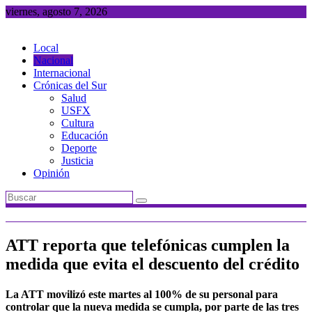
Saltar
viernes, agosto 7, 2026
al
contenido
Local
Nacional
Internacional
Crónicas del Sur
Salud
USFX
Cultura
Educación
Deporte
Justicia
Opinión
ATT reporta que telefónicas cumplen la
medida que evita el descuento del crédito
La ATT movilizó este martes al 100% de su personal para
controlar que la nueva medida se cumpla, por parte de las tres