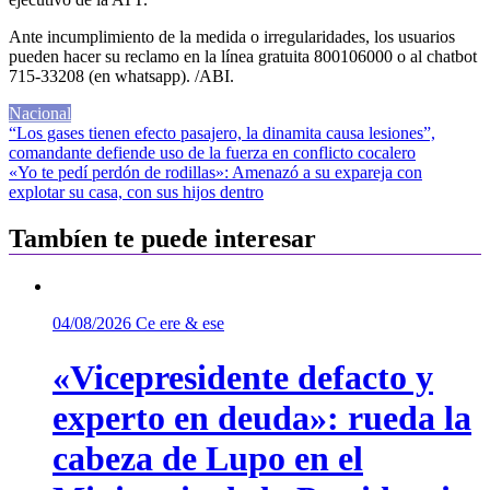
Ante incumplimiento de la medida o irregularidades, los usuarios
pueden hacer su reclamo en la línea gratuita 800106000 o al chatbot
715-33208 (en whatsapp). /ABI.
Nacional
Navegación
“Los gases tienen efecto pasajero, la dinamita causa lesiones”,
comandante defiende uso de la fuerza en conflicto cocalero
de
«Yo te pedí perdón de rodillas»: Amenazó a su expareja con
entradas
explotar su casa, con sus hijos dentro
Tambíen te puede interesar
04/08/2026
Ce ere & ese
«Vicepresidente defacto y
experto en deuda»: rueda la
cabeza de Lupo en el