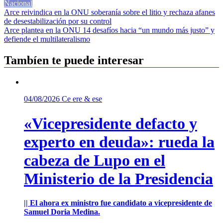
Nacional
Navegación
Arce reivindica en la ONU soberanía sobre el litio y rechaza afanes
de desestabilización por su control
de
Arce plantea en la ONU 14 desafíos hacia “un mundo más justo” y
entradas
defiende el multilateralismo
Tambíen te puede interesar
04/08/2026
Ce ere & ese
«Vicepresidente defacto y
experto en deuda»: rueda la
cabeza de Lupo en el
Ministerio de la Presidencia
|| El ahora ex ministro fue candidato a vicepresidente de
Samuel Doria Medina.