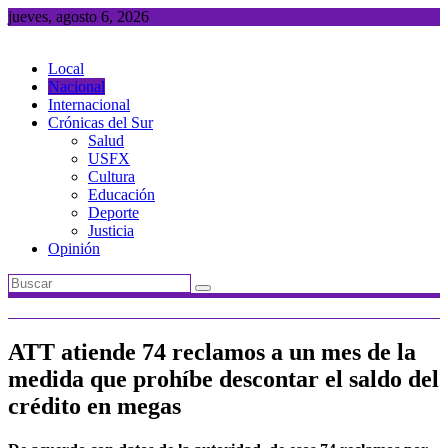
Saltar
jueves, agosto 6, 2026
al
contenido
Local
Nacional
Internacional
Crónicas del Sur
Salud
USFX
Cultura
Educación
Deporte
Justicia
Opinión
ATT atiende 74 reclamos a un mes de la
medida que prohíbe descontar el saldo del
crédito en megas