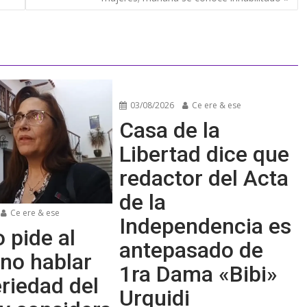
03/08/2026
Ce ere & ese
Casa de la
Libertad dice que
redactor del Acta
de la
Ce ere & ese
Independencia es
 pide al
antepasado de
no hablar
1ra Dama «Bibi»
riedad del
Urquidi