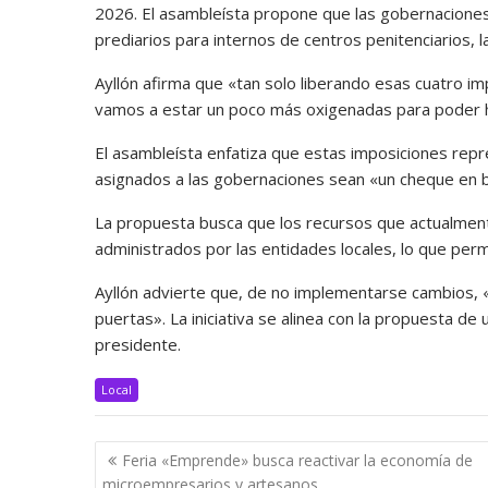
2026. El asambleísta propone que las gobernaciones 
prediarios para internos de centros penitenciarios, la
Ayllón afirma que «tan solo liberando esas cuatro i
vamos a estar un poco más oxigenadas para poder h
El asambleísta enfatiza que estas imposiciones repr
asignados a las gobernaciones sean «un cheque en 
La propuesta busca que los recursos que actualment
administrados por las entidades locales, lo que perm
Ayllón advierte que, de no implementarse cambios, 
puertas». La iniciativa se alinea con la propuesta de
presidente.
Local
Navegación
Feria «Emprende» busca reactivar la economía de
de
microempresarios y artesanos