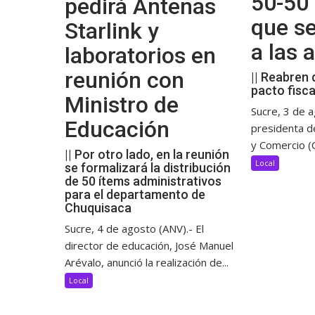
50-50 
pedirá Antenas
que s
Starlink y
a las
laboratorios en
reunión con
|| Reabren 
pacto fisca
Ministro de
Sucre, 3 de a
Educación
presidenta d
y Comercio (C
|| Por otro lado, en la reunión
Local
se formalizará la distribución
de 50 ítems administrativos
para el departamento de
Chuquisaca
Sucre, 4 de agosto (ANV).- El
director de educación, José Manuel
Arévalo, anunció la realización de...
Local