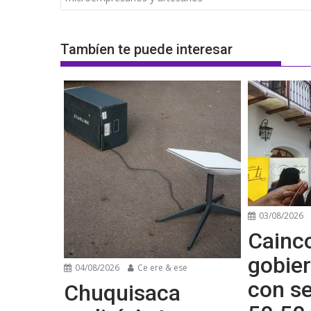
entradas
Tambíen te puede interesar
03/08/2026
Cainco
gobier
04/08/2026
Ce ere & ese
con se
Chuquisaca