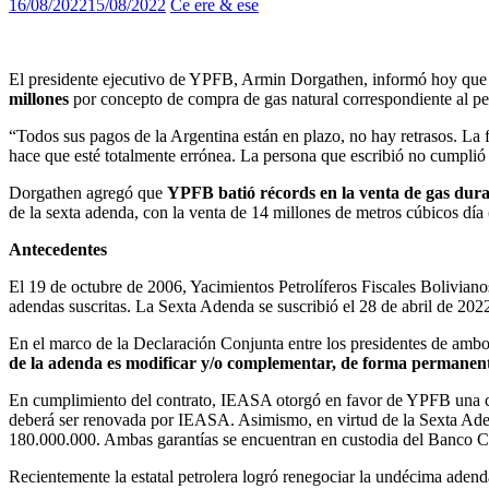
16/08/2022
15/08/2022
Ce ere & ese
El presidente ejecutivo de YPFB, Armin Dorgathen, informó hoy que
millones
por concepto de compra de gas natural correspondiente al p
“Todos sus pagos de la Argentina están en plazo, no hay retrasos. La 
hace que esté totalmente errónea. La persona que escribió no cumplió co
Dorgathen agregó que
YPFB batió récords en la venta de gas dura
de la sexta adenda, con la venta de 14 millones de metros cúbicos d
Antecedentes
El 19 de octubre de 2006, Yacimientos Petrolíferos Fiscales Boliviano
adendas suscritas. La Sexta Adenda se suscribió el 28 de abril de 202
En el marco de la Declaración Conjunta entre los presidentes de ambo
de la adenda es modificar y/o complementar, de forma permanente 
En cumplimiento del contrato, IEASA otorgó en favor de YPFB una car
deberá ser renovada por IEASA. Asimismo, en virtud de la Sexta Aden
180.000.000. Ambas garantías se encuentran en custodia del Banco Ce
Recientemente la estatal petrolera logró renegociar la undécima adenda 