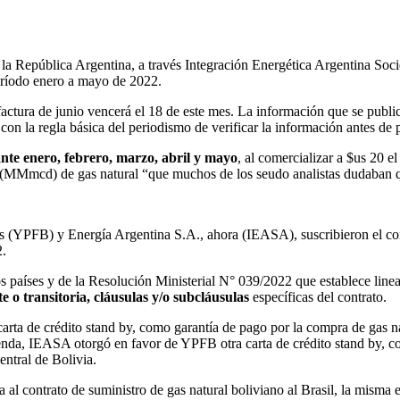
 la República Argentina, a través Integración Energética Argentina 
eríodo enero a mayo de 2022.
factura de junio vencerá el 18 de este mes. La información que se publi
n la regla básica del periodismo de verificar la información antes de pub
nte enero, febrero, marzo, abril y mayo
, al comercializar a $us 20 
ía (MMmcd) de gas natural “que muchos de los seudo analistas dudaban 
s (YPFB) y Energía Argentina S.A., ahora (IEASA), suscribieron el cont
2.
s países y de la Resolución Ministerial N° 039/2022 que establece lin
o transitoria, cláusulas y/o subcláusulas
específicas del contrato.
ta de crédito stand by, como garantía de pago por la compra de gas n
da, IEASA otorgó en favor de YPFB otra carta de crédito stand by, com
ntral de Bolivia.
al contrato de suministro de gas natural boliviano al Brasil, la misma e