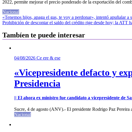
2022, permite mejorar el precio ponderado de la exportación del combu
Nacional
Navegación
«Tenemos hijos, apaga el gas, te voy a perdonar», intentó apuñalar a
Prohibición de descontar el saldo del crédito rige desde hoy; la ATT ha
de
entradas
Tambíen te puede interesar
04/08/2026
Ce ere & ese
«Vicepresidente defacto y exp
Presidencia
|| El ahora ex ministro fue candidato a vicepresidente de 
Sucre, 4 de agosto (ANV).- El presidente Rodrigo Paz Pereira an
Nacional