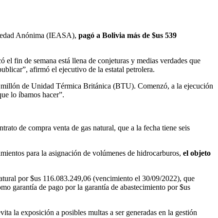
Sociedad Anónima (IEASA),
pagó a Bolivia más de $us 539
có el fin de semana está llena de conjeturas y medias verdades que
licar”, afirmó el ejecutivo de la estatal petrolera.
el millón de Unidad Térmica Británica (BTU). Comenzó, a la ejecución
que lo íbamos hacer”.
rato de compra venta de gas natural, que a la fecha tiene seis
eamientos para la asignación de volúmenes de hidrocarburos,
el objeto
atural por $us 116.083.249,06 (vencimiento el 30/09/2022), que
o garantía de pago por la garantía de abastecimiento por $us
vita la exposición a posibles multas a ser generadas en la gestión