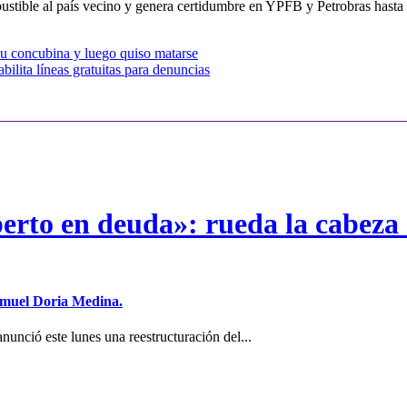
stible al país vecino y genera certidumbre en YPFB y Petrobras hasta la
 su concubina y luego quiso matarse
bilita líneas gratuitas para denuncias
erto en deuda»: rueda la cabeza 
Samuel Doria Medina.
unció este lunes una reestructuración del...