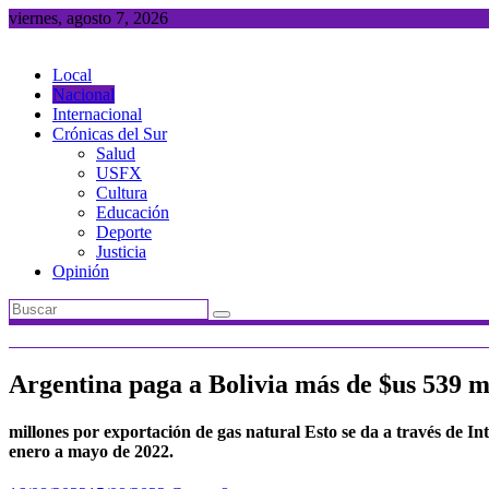
Saltar
viernes, agosto 7, 2026
al
contenido
Local
Nacional
Internacional
Crónicas del Sur
Salud
USFX
Cultura
Educación
Deporte
Justicia
Opinión
Argentina paga a Bolivia más de $us 539 m
millones por exportación de gas natural Esto se da a través de 
enero a mayo de 2022.