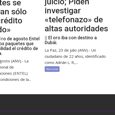
juicio; Piden
tes se
investigar
an sólo
«telefonazo» de
rédito
altas autoridades
do»
|| El oro iba con destino a
 1ro de agosto Entel
Dubái.
os paquetes que
ilidad el crédito de
La Paz, 23 de julio (ANV).- Un
a.
ciudadano de 22 años, identificado
gosto (ANV).- La
como Adrián L. R.,...
ional de
Nacional
aciones (ENTEL)
ondiciones de la...