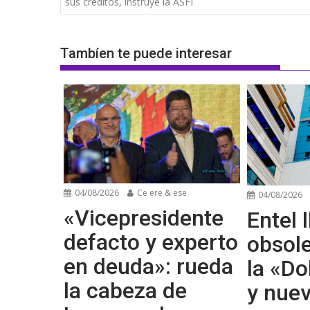
de
sus créditos, instruye la ASFI
entradas
Tambíen te puede interesar
04/08/2026
Ce ere & ese
04/08/2026
«Vicepresidente
Entel l
defacto y experto
obsol
en deuda»: rueda
la «Do
la cabeza de
y nue