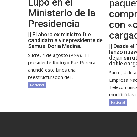
Lupo en el
paque
Ministerio de la
compr
Presidencia
con «c
carga
|| El ahora ex ministro fue
candidato a vicepresidente de
Samuel Doria Medina.
|| Desde el
lanzó nuev
Sucre, 4 de agosto (ANV).- El
dejan sin ut
presidente Rodrigo Paz Pereira
doble carg
anunció este lunes una
Sucre, 4 de a
reestructuración del...
Empresa Nac
Nacional
Telecomunic
modificó las c
Nacional