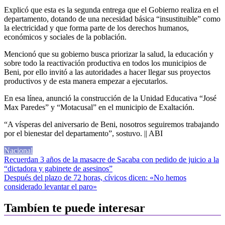
Explicó que esta es la segunda entrega que el Gobierno realiza en el
departamento, dotando de una necesidad básica “insustituible” como
la electricidad y que forma parte de los derechos humanos,
económicos y sociales de la población.
Mencionó que su gobierno busca priorizar la salud, la educación y
sobre todo la reactivación productiva en todos los municipios de
Beni, por ello invitó a las autoridades a hacer llegar sus proyectos
productivos y de esta manera empezar a ejecutarlos.
En esa línea, anunció la construcción de la Unidad Educativa “José
Max Paredes” y “Motacusal” en el municipio de Exaltación.
“A vísperas del aniversario de Beni, nosotros seguiremos trabajando
por el bienestar del departamento”, sostuvo. || ABI
Nacional
Navegación
Recuerdan 3 años de la masacre de Sacaba con pedido de juicio a la
“dictadora y gabinete de asesinos”
de
Después del plazo de 72 horas, cívicos dicen: «No hemos
entradas
considerado levantar el paro»
Tambíen te puede interesar