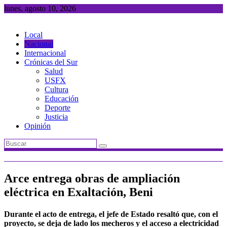
Saltar
lunes, agosto 10, 2026
al
contenido
Local
Nacional
Internacional
Crónicas del Sur
Salud
USFX
Cultura
Educación
Deporte
Justicia
Opinión
Arce entrega obras de ampliación
eléctrica en Exaltación, Beni
Durante el acto de entrega, el jefe de Estado resaltó que, con el
proyecto, se deja de lado los mecheros y el acceso a electricidad