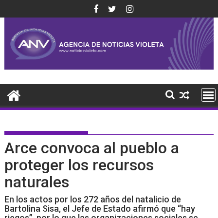
Saltar
al
contenido
Arce convoca al pueblo a
proteger los recursos
naturales
En los actos por los 272 años del natalicio de
Bartolina Sisa, el Jefe de Estado afirmó que “hay
riegos”, por lo que las organizaciones sociales se