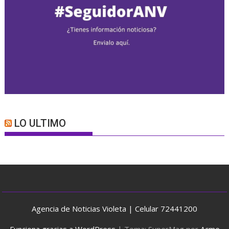
LO ULTIMO
Agencia de Noticias Violeta | Celular 72441200
Funciona gracias a WordPress
|
Tema: SuperMag por
Acme