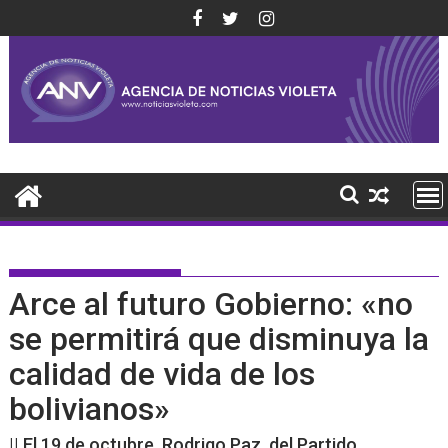
Saltar
al
contenido
Arce al futuro Gobierno: «no
se permitirá que disminuya la
calidad de vida de los
bolivianos»
|| El 19 de octubre, Rodrigo Paz, del Partido