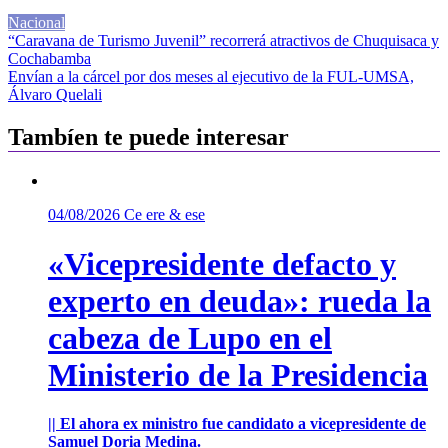
Nacional
Navegación
“Caravana de Turismo Juvenil” recorrerá atractivos de Chuquisaca y
Cochabamba
de
Envían a la cárcel por dos meses al ejecutivo de la FUL-UMSA,
entradas
Álvaro Quelali
Tambíen te puede interesar
04/08/2026
Ce ere & ese
«Vicepresidente defacto y
experto en deuda»: rueda la
cabeza de Lupo en el
Ministerio de la Presidencia
|| El ahora ex ministro fue candidato a vicepresidente de
Samuel Doria Medina.