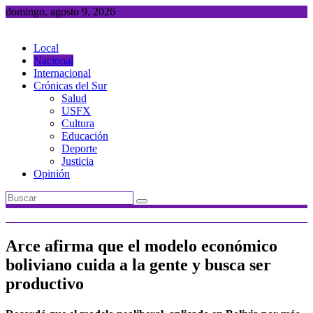
Saltar
domingo, agosto 9, 2026
al
contenido
Local
Nacional
Internacional
Crónicas del Sur
Salud
USFX
Cultura
Educación
Deporte
Justicia
Opinión
Arce afirma que el modelo económico
boliviano cuida a la gente y busca ser
productivo