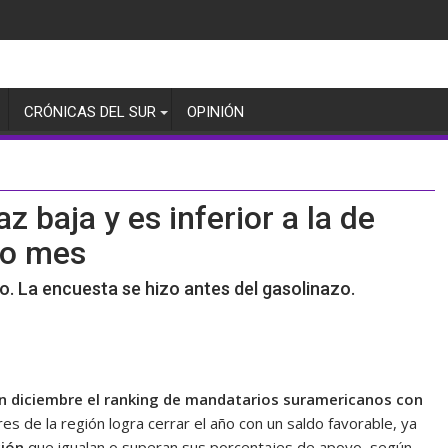
CRÓNICAS DEL SUR
OPINIÓN
 baja y es inferior a la de
do mes
odio. La encuesta se hizo antes del gasolinazo.
en diciembre el ranking de mandatarios suramericanos con
res de la región logra cerrar el año con un saldo favorable, ya
ción
que igualan o superan sus porcentajes de apoyo, según