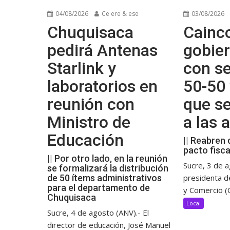
04/08/2026
Ce ere & ese
03/08/2026
Chuquisaca
Cainco
pedirá Antenas
gobier
Starlink y
con se
laboratorios en
50-50 
reunión con
que s
Ministro de
a las
Educación
|| Reabren 
pacto fisca
|| Por otro lado, en la reunión
Sucre, 3 de a
se formalizará la distribución
de 50 ítems administrativos
presidenta d
para el departamento de
y Comercio (C
Chuquisaca
Local
Sucre, 4 de agosto (ANV).- El
director de educación, José Manuel