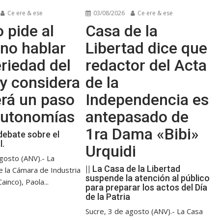
Ce ere & ese
03/08/2026
Ce ere & ese
 pide al
Casa de la
no hablar
Libertad dice que
riedad del
redactor del Acta
y considera
de la
erá un paso
Independencia es
 autonomías
antepasado de
1ra Dama «Bibi»
debate sobre el
l.
Urquidi
gosto (ANV).- La
|| La Casa de la Libertad
e la Cámara de Industria
suspende la atención al público
ainco), Paola...
para preparar los actos del Día
de la Patria
Sucre, 3 de agosto (ANV).- La Casa