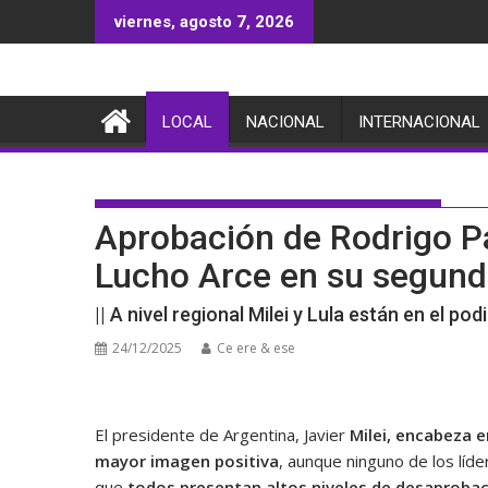
Saltar
viernes, agosto 7, 2026
al
contenido
LOCAL
NACIONAL
INTERNACIONAL
Aprobación de Rodrigo Paz
Lucho Arce en su segun
|| A nivel regional Milei y Lula están en el p
24/12/2025
Ce ere & ese
El presidente de Argentina, Javier
Milei, encabeza 
mayor imagen positiva
, aunque ninguno de los líde
que
todos presentan altos niveles de desaproba