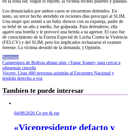
en la zona sur. Según el reporte, la víctima recibió puñetes y patadas.
Los denunciados por ambos casos se encuentran detenidos. En
tanto, un tercer hecho atendido en recientes días preocupó al SLIM.
Una mujer que asistió a un baby shower con su expareja, padre de
su bebé de un año y medio, fue golpeada. Para defenderse, ella
agarró una botella y le provocó una herida a su agresor. El caso fue
de conocimiento de la Fuerza Especial de Lucha Contra la Violencia
(FELCV) y del SLIM, pero los implicados rechazaron el examen
forense. La víctima desistió de la demanda. || Opinión.
Nacional
Navegación
Campesinos de Bolivia alistan plan «Tupac Katari» para cercar a
oligarquía cruceña
de
Vocero: Unas 400 personas asistirán al Encuentro Nacional y
entradas
tendrán derecho a voz
Tambíen te puede interesar
04/08/2026
Ce ere & ese
«Vicepresidente defacto y