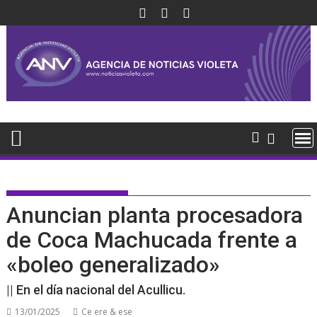
Saltar
al
contenido
Anuncian planta procesadora
de Coca Machucada frente a
«boleo generalizado»
|| En el día nacional del Acullicu.
13/01/2025
Ce ere & ese