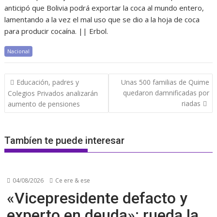
anticipó que Bolivia podrá exportar la coca al mundo entero,
lamentando a la vez el mal uso que se dio a la hoja de coca
para producir cocaína. || Erbol.
Nacional
Navegación
Educación, padres y
Unas 500 familias de Quime
de
quedaron damnificadas por
Colegios Privados analizarán
entradas
riadas
aumento de pensiones
Tambíen te puede interesar
04/08/2026
Ce ere & ese
«Vicepresidente defacto y
experto en deuda»: rueda la