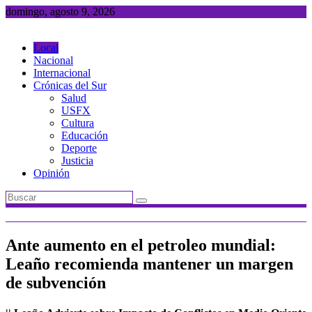
Saltar
domingo, agosto 9, 2026
al
contenido
Local
Nacional
Internacional
Crónicas del Sur
Salud
USFX
Cultura
Educación
Deporte
Justicia
Opinión
Ante aumento en el petroleo mundial:
Leaño recomienda mantener un margen
de subvención